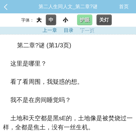
第二人生同人文_第二章?谜
首页
大
中
小
护眼
关灯
字体：
上一章
目录
下一页
第二章?谜 (第1/3页)
这里是哪里？
看了看周围，我疑惑的想。
我不是在房间睡觉吗？
土地和天空都是黑sE的，土地像是被焚烧过一
样，全都是焦土，没有一丝生机。