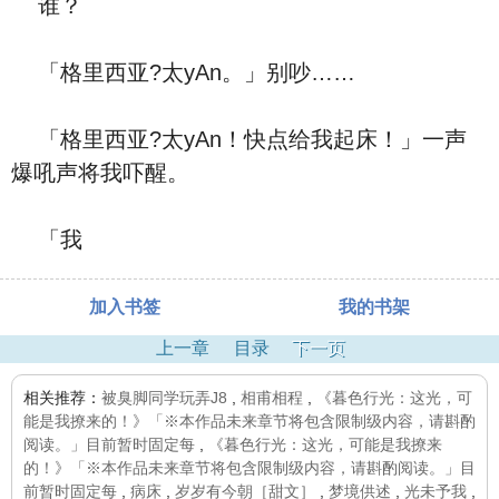
谁？
「格里西亚?太yAn。」别吵……
「格里西亚?太yAn！快点给我起床！」一声
爆吼声将我吓醒。
「我
加入书签
我的书架
上一章
目录
下一页
相关推荐：
被臭脚同学玩弄J8
,
相甫相程
,
《暮色行光：这光，可
能是我撩来的！》「※本作品未来章节将包含限制级内容，请斟酌
阅读。」目前暂时固定每
,
《暮色行光：这光，可能是我撩来
的！》「※本作品未来章节将包含限制级内容，请斟酌阅读。」目
前暂时固定每
,
病床
,
岁岁有今朝［甜文］
,
梦境供述
,
光未予我
,