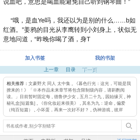
说血吧，意思是喝血能避免自己听到钢琴曲！”
“哦，是血Ye吗，我还以为是别的什么……b如
红酒。”姜鸦的目光从李鹰转到小刘身上，状似无
意地问道，“昨晚你喝了酒，身T
加入书签
我的书架
上一章
目录
下一页
相关推荐：
文豪野犬 同人 太中集
,
《暮色行光：这光，可能是我
撩来的！》「※本作品未来章节将包含限制级内容，请斟酌阅
读。」目前暂时固定每
,
德鲁伊少女
,
五月二十九
,
园始缘灭
,
神
秘礼盒[短篇集]
,
《你化妆起来很美》
,
其名为九：逆命
,
偏爱
（纯百短篇）
,
小坏蛋，再来一次好不好？
,
伪神游戏
,
彼岸