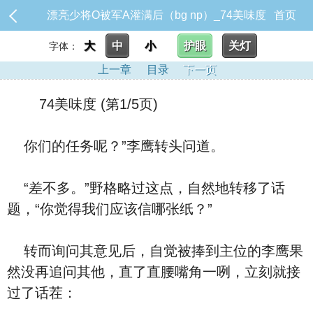
漂亮少将O被军A灌满后（bg np）_74美味度
首页
大
中
小
护眼
关灯
字体：
上一章
目录
下一页
74美味度 (第1/5页)
你们的任务呢？”李鹰转头问道。
“差不多。”野格略过这点，自然地转移了话
题，“你觉得我们应该信哪张纸？”
转而询问其意见后，自觉被捧到主位的李鹰果
然没再追问其他，直了直腰嘴角一咧，立刻就接
过了话茬：