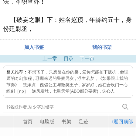
法，革职查办！」
【破妄之眼】下：姓名赵预，年龄约五十，身
份廷尉丞，
加入书签
我的书架
上一章
目录
下一页
相关推荐：
不想飞了，只想留在你的巢
,
爱你怎能扣下扳机
,
命理
师的奇幻旅程
,
珊珊来迟的警察男友
,
浮生若梦
,
《如果跟上我的
节奏》
,
致洋贞—傀儡公主与微笑王子
,
岁岁好
,
她在合欢门一心
练剑［np］
,
逆风发球
,
七重天堂(ABO部分要素)
,
失心人
首页
电脑版
书架
足迹
↑返回顶部