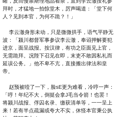
睹，反而慢条斯理地品着茶，直到李云澈按礼参
拜时，才猛地一拍惊堂木，厉声喝道：「堂下何
人？见到本官，为何不跪？！」
李云澈身形未动，只是微微拱手，语气平静无
波：「颍川都督军事参议李云澈，奉诏押解要犯
进京，面呈战报。按汉律，有功之臣面见上官，
无需跪拜。况陛下召见在即，末吏不敢因私礼而
延误公务。」他不卑不亢，直接搬出律法和皇
帝。
赵预被噎了一下，脸sE更为难看，冷哼一声：
「哼！年纪不大，倒挺会拿J毛当令箭！也罢！
将颍川战报、俘囚名录、缴获清单等，一一呈上
来！若有半点疏漏或夸大不实，休怪本官秉公执