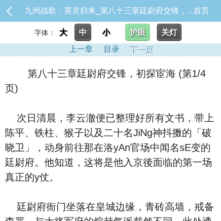
九州战歌：英灵归来_第八十三章廷尉府交锋，初探宦海
首页
大
中
小
护眼
关灯
字体：
上一章
目录
下一页
第八十三章廷尉府交锋，初探宦海 (第1/4
页)
次日清晨，李云澈便已整理好所有文书，带上
陈平、铁柱、猴子以及二十名JiNg神抖擞的「破
晓卫」，动身前往那在洛yAn官场中闻名sE变的
廷尉府。他知道，这将是他入京後面临的第一场
真正的y仗。
廷尉府衙门坐落在皇城边缘，青砖高墙，戒备