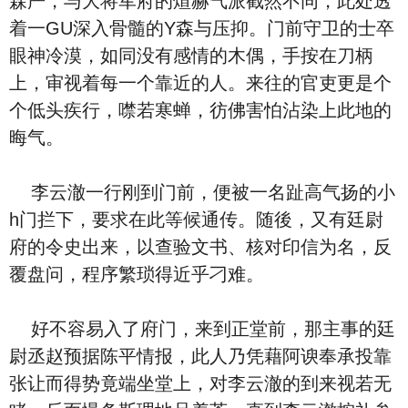
森严，与大将军府的煊赫气派截然不同，此处透
着一GU深入骨髓的Y森与压抑。门前守卫的士卒
眼神冷漠，如同没有感情的木偶，手按在刀柄
上，审视着每一个靠近的人。来往的官吏更是个
个低头疾行，噤若寒蝉，彷佛害怕沾染上此地的
晦气。
李云澈一行刚到门前，便被一名趾高气扬的小
h门拦下，要求在此等候通传。随後，又有廷尉
府的令史出来，以查验文书、核对印信为名，反
覆盘问，程序繁琐得近乎刁难。
好不容易入了府门，来到正堂前，那主事的廷
尉丞赵预据陈平情报，此人乃凭藉阿谀奉承投靠
张让而得势竟端坐堂上，对李云澈的到来视若无