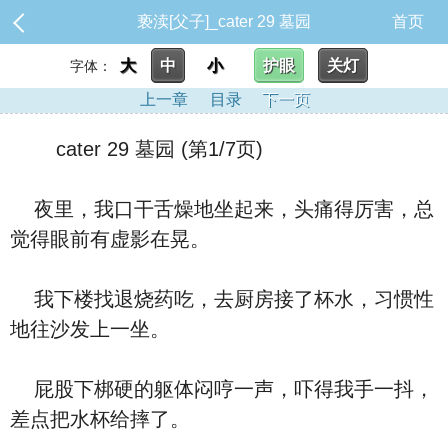
亵渎[父子]_cater 29 墓园
首页
大
中
小
护眼
关灯
字体：
上一章
目录
下一页
cater 29 墓园 (第1/7页)
夜里，我口干舌燥地坐起来，头痛得厉害，总
觉得眼前有虚影在晃。
我下楼找退烧药吃，去厨房接了杯水，习惯性
地往沙发上一坐。
屁股下梆硬的躯体闷哼一声，吓得我手一抖，
差点把水杯给摔了。