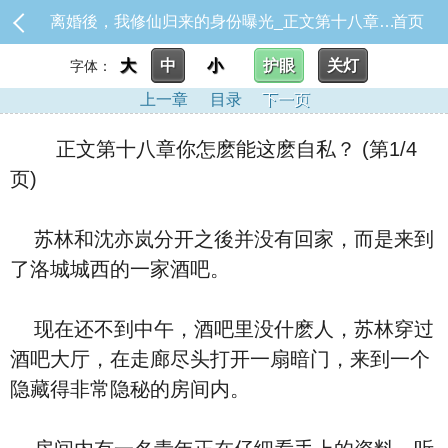
离婚後，我修仙归来的身份曝光_正文第十八章你怎麽能这麽自私？
首页
大
中
小
护眼
关灯
字体：
上一章
目录
下一页
正文第十八章你怎麽能这麽自私？ (第1/4
页)
苏林和沈亦岚分开之後并没有回家，而是来到
了洛城城西的一家酒吧。
现在还不到中午，酒吧里没什麽人，苏林穿过
酒吧大厅，在走廊尽头打开一扇暗门，来到一个
隐藏得非常隐秘的房间内。