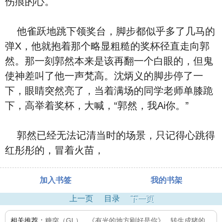
伤痕的心。
他雀跃地跳下领奖台，脚步都似乎多了几马的
弹X，他就抱着那个略显粗糙的奖杯径直走向郭
然。那一刻郭然本来是该再翻一个白眼的，但鬼
使神差叫了他一声梵高。沈炳义的脚步停了一
下，眼睛突然亮了，当着满场的同学老师单膝跪
下，高举着奖杯，大喊，“郭然，我Ai你。”
郭然已经无法记清当时的场景，只记得心跳得
红彤彤的，冒着火苗，
加入书签
我的书架
上一页
目录
下一页
相关推荐：
糖突（GL）
,
《有光的地方刚好是你》
,
转生成猪的