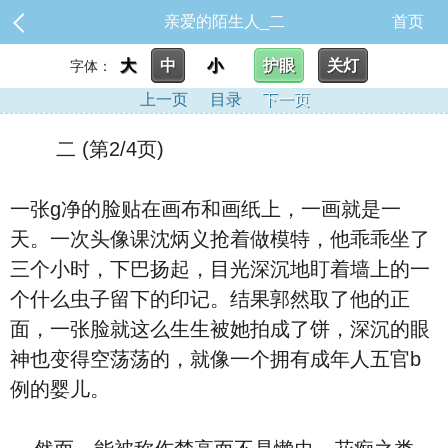
亲爱的陌生人_二
首页
大
中
小
护眼
关灯
字体：
上一页
目录
下一页
二 (第2/4页)
一张g净的脸贴在画布和画纸上，一画就是一
天。一次头像课沈炳义抢着做模特，他乖乖坐了
三个小时，下巴扬起，目光深沉地盯着墙上的一
个什么虫子留下的印记。结果郭然取了他的正
面，一张脸就这么生生被她拍成了饼，深沉的眼
神也变得空荡荡的，就像一个拥有成年人五官b
例的婴儿。