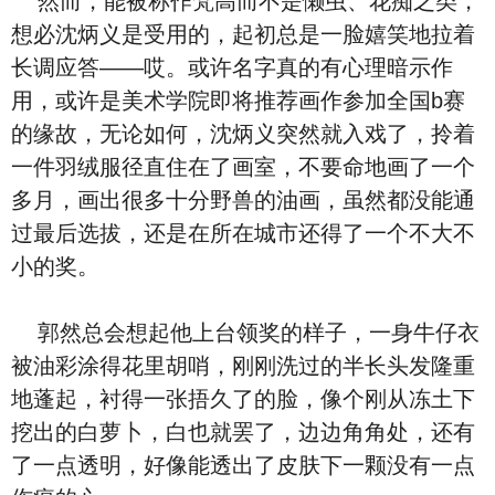
然而，能被称作梵高而不是懒虫、花痴之类，
想必沈炳义是受用的，起初总是一脸嬉笑地拉着
长调应答——哎。或许名字真的有心理暗示作
用，或许是美术学院即将推荐画作参加全国b赛
的缘故，无论如何，沈炳义突然就入戏了，拎着
一件羽绒服径直住在了画室，不要命地画了一个
多月，画出很多十分野兽的油画，虽然都没能通
过最后选拔，还是在所在城市还得了一个不大不
小的奖。
郭然总会想起他上台领奖的样子，一身牛仔衣
被油彩涂得花里胡哨，刚刚洗过的半长头发隆重
地蓬起，衬得一张捂久了的脸，像个刚从冻土下
挖出的白萝卜，白也就罢了，边边角角处，还有
了一点透明，好像能透出了皮肤下一颗没有一点