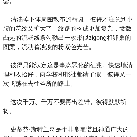
套。
清洗掉下体周围散布的精斑，彼得才注意到小
腹的花纹又扩大了。纹路的构成更加复杂，微微
凸起的流畅线条勾勒出一枚形似zigong和卵巢的
图案，流动着淡淡的粉紫色光芒。
彼得只能认定这是事态恶化的征兆。快速地清
理和收拾好，向学校和报社都请了假，彼得又一
次飞荡在去往圣所的路上。
这次千万、千万不要再出差错。彼得默默祈
祷。
史蒂芬·斯特兰奇是个非常靠谱且神通广大的