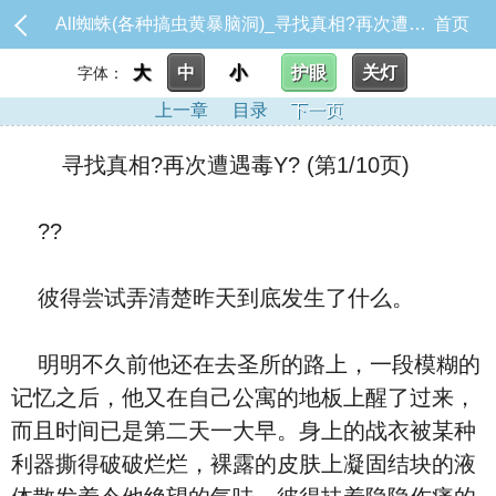
All蜘蛛(各种搞虫黄暴脑洞)_寻找真相?再次遭遇毒Y?
首页
大
中
小
护眼
关灯
字体：
上一章
目录
下一页
寻找真相?再次遭遇毒Y? (第1/10页)
??
彼得尝试弄清楚昨天到底发生了什么。
明明不久前他还在去圣所的路上，一段模糊的
记忆之后，他又在自己公寓的地板上醒了过来，
而且时间已是第二天一大早。身上的战衣被某种
利器撕得破破烂烂，裸露的皮肤上凝固结块的液