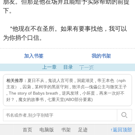
朋友。但那是他在场并且能给予实际帮助的前提
下。
“他现在不在圣所。如果有要事找他，我可以
为你捎个口信。
加入书签
我的书架
上一章
目录
下一页
相关推荐：
夏日不从
,
鬼说人言可畏
,
洞庭湖灵
,
帝王本色（nph
主攻）
,
囚枭
,
某柯学的黑巫守则
,
致洋贞—傀儡公主与微笑王子
,
The story of Babys breath
,
逆风发球
,
小坏蛋，再来一次好不
好？
,
魔女的故事书
,
七重天堂(ABO部分要素)
首页
电脑版
书架
足迹
↑返回顶部