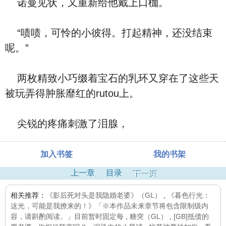
诺曼见状，又重新给他戴上口枷。
“啧啧，可怜的小彼得。打起精神，还没结束
呢。”
两枚精致小巧缀着宝石的乳环又穿在了这些天
被玩弄得肿胀靡红的rutou上。
尖锐的疼痛刺激了泪腺，
加入书签
我的书架
上一章
目录
下一页
相关推荐：
《影后死对头是我隐婚老婆》（GL）
,
《暮色行光：
这光，可能是我撩来的！》「※本作品未来章节将包含限制级内
容，请斟酌阅读。」目前暂时固定每
,
糖突（GL）
,
[GB]抵债的