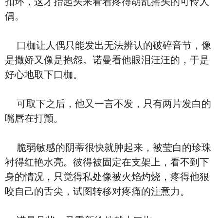
扣环，这才抬起头来看着疼得胡乱摇头的可怜人
偶。
口枷让人偶只能发出无法辨认的破碎音节，像
是撒娇又像是抱怨。诺曼看他眼泪汪汪的，于是
好心地取下口枷。
可取下之后，他又一言不发，只有两片发白的
嘴唇在打颤。
脆弱敏感的阴蒂很快就肿起来，被莹白的珍珠
衬得红艳水亮。彼得被固定在支架上，看不到下
身的情况，只觉得私处像被火焰灼烧，疼得他狠
咬自己的舌尖，试图转移对疼痛的注意力。