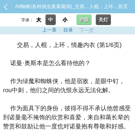
All蜘蛛(各种搞虫黄暴脑洞)_交易，人棍，上环，情趣内衣
首页
大
中
小
护眼
关灯
字体：
上一章
目录
下一页
交易，人棍，上环，情趣内衣 (第1/6页)
诺曼·奥斯本是怎么看待他的？
作为绿魔和蜘蛛侠，他是宿敌，是眼中钉，
rou中刺，他们之间的仇恨永远无法化解。
作为面具下的身份，彼得不得不承认他曾感受
到诺曼毫不掩饰的欣赏和喜爱，来自和蔼长辈的
赞赏和鼓励让他一度也对诺曼抱有尊敬和好感。