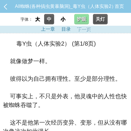
All蜘蛛(各种搞虫黄暴脑洞)_毒Y虫（人体实验2）
首页
大
中
小
护眼
关灯
字体：
上一章
目录
下一页
毒Y虫（人体实验2） (第1/8页)
就像做梦一样。
彼得以为自己拥有理性。至少是部分理性。
可事实上，不只是外表，他灵魂中的人性也快
被蜘蛛吞噬了。
这不是他第一次经历变异、变形，但从没有哪