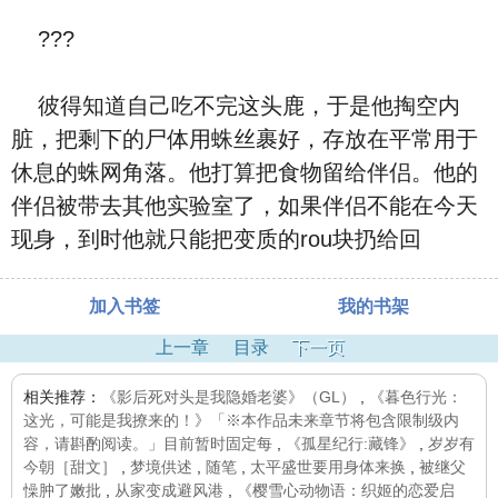
???
彼得知道自己吃不完这头鹿，于是他掏空内
脏，把剩下的尸体用蛛丝裹好，存放在平常用于
休息的蛛网角落。他打算把食物留给伴侣。他的
伴侣被带去其他实验室了，如果伴侣不能在今天
现身，到时他就只能把变质的rou块扔给回
加入书签
我的书架
上一章
目录
下一页
相关推荐：
《影后死对头是我隐婚老婆》（GL）
,
《暮色行光：
这光，可能是我撩来的！》「※本作品未来章节将包含限制级内
容，请斟酌阅读。」目前暂时固定每
,
《孤星纪行:藏锋》
,
岁岁有
今朝［甜文］
,
梦境供述
,
随笔
,
太平盛世要用身体来换
,
被继父
懆肿了嫩批
,
从家变成避风港
,
《樱雪心动物语：织姬的恋爱启