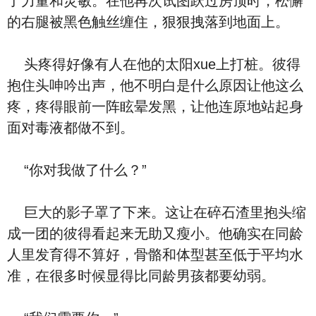
了力量和灵敏。在他再次试图跃过房顶时，松懈
的右腿被黑色触丝缠住，狠狠拽落到地面上。
头疼得好像有人在他的太阳xue上打桩。彼得
抱住头呻吟出声，他不明白是什么原因让他这么
疼，疼得眼前一阵眩晕发黑，让他连原地站起身
面对毒液都做不到。
“你对我做了什么？”
巨大的影子罩了下来。这让在碎石渣里抱头缩
成一团的彼得看起来无助又瘦小。他确实在同龄
人里发育得不算好，骨骼和体型甚至低于平均水
准，在很多时候显得比同龄男孩都要幼弱。