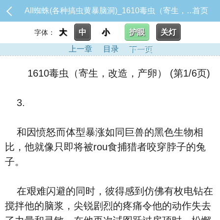
All蜘蛛(各种搞虫黄暴脑洞)_1610毒虫（寄生，改造，产卵）
首页
大
中
小
护眼
关灯
字体：
上一章
目录
下一页
1610毒虫（寄生，改造，产卵） (第1/6页)
3.
和因愤怒而体型暴涨如同巨兽的黑色生物相
比，他就像只即将被rou食捕猎者咬穿脖子的兔
子。
在艰难闪避的同时，彼得感到仿佛有枚电钻在
搅拌他的脑浆，尖锐剧烈的疼痛令他的动作失去