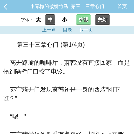
小青梅的傲娇竹马_第三十三章心门
首页
大
中
小
护眼
关灯
字体：
上一章
目录
下一页
第三十三章心门 (第1/4页)
离开路瑜的咖啡厅，萧韩没有直接回家，而是
拐到隔壁门口按了电铃。
苏宁臻开门发现萧韩还是一身的西装“刚下
班？”
“嗯。”