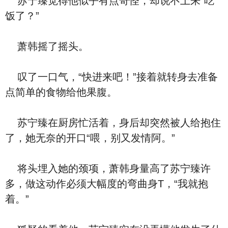
苏宁臻觉得他似乎有点奇怪，却说不上来“吃
饭了？”
萧韩摇了摇头。
叹了一口气，“快进来吧！”接着就转身去准备
点简单的食物给他果腹。
苏宁臻在厨房忙活着，身后却突然被人给抱住
了，她无奈的开口“喂，别又发情阿。”
将头埋入她的颈项，萧韩身量高了苏宁臻许
多，做这动作必须大幅度的弯曲身T，“我就抱
着。”