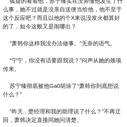
狐疑的看着他，苏宁臻实在没弄懂他发生了什
么事，她不过就是没亲自送便当给他，他不至于
这个反应吧？而且以他的个X来说没发火都算好
的了，如今这般又是闹哪出？
”萧韩你这样我没办法做事。”无奈的语气。
“宁宁，你没有话要跟我说？”闷声从她的颈项
传来。
苏宁臻彻底被他Ga0胡涂了“萧韩你到底想说
什么？”
“昨天...楚经理和我的助理说了什么？”不再迂
回，萧韩决定直接同她问清楚。