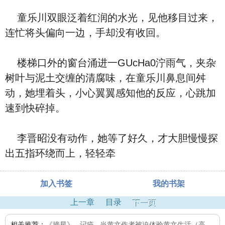
童乐川双眼泛着红润的水光，见他移目过来，
连忙将头偏向一边，手却没有收回。
楼梯口外的窗台涌进一GUcHa0泞雨气，夹杂
树叶与泥土交缠的清腐味，在童乐川鼻息间舛
动，她埋着头，小心翼翼感知他的反应，心跳加
速到快碎掉。
李晋昭没有动作，她等了好久，才大胆慢慢探
出五指环绕而上，轻轻牵
加入书签
我的书架
上一章
目录
下一页
相关推荐：
《摘星》
,
记疫
,
当黄文作者被迫体验黄文生活（高