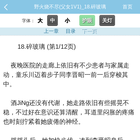
野火烧不尽(父女1V1)_18.碎玻璃
首页
大
中
小
护眼
关灯
字体：
上一章
目录
下一页
18.碎玻璃 (第1/12页)
夜晚医院的走廊上依旧有不少患者与家属走
动，童乐川迈着步子同李晋昭一前一后穿梭其
中。
酒JiNg还没有代谢，她走路依旧有些摇晃不
稳，不过好在意识还算清醒，耳道里闷胀的疼痛
也时刻拧紧着她疲倦的神经。