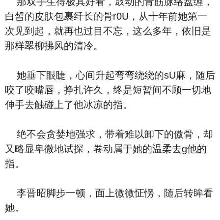
那双手生得极其好看，鼓动的青筋脉络盘缠，
白皙的皮肤包裹纤长的骨r0U，从十年前她第一
次见到起，就再也过目不忘，这么多年，依旧是
那样翠柳拂风的清冷。
她垂下眼睫，心间升起弯弯绕绕的sU麻，随后
咬了咬嘴唇，挣扎许久，终是短暂间不顾一切地
伸手去触碰上了他冰凉的指。
绝不会贪婪地强求，带着难以卸下的傲骨，却
又略显卑微地试探，卷动属于她的温柔去g他的
指。
李晋昭脚步一顿，面上微微怔愣，随后转眸看
她。