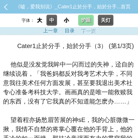
《嘘，爱我别说》_Cater1止於分手，始於分手（3）
首页
大
中
小
护眼
关灯
字体：
上一章
目录
下一页
Cater1止於分手，始於分手（3） (第1/3页)
他似是没发觉我眸中一闪而过的失神，迳自的
继续说着，「我爸妈都反对我考艺术大学，不同
意我往美术任何方面发展，甚至要我退出美术社
专心准备考科技大学。画画真的是唯一能救赎我
的东西，没有了它我真的不知道能怎麽办……」
望着程亦扬愁眉苦展的神sE，我的心脏微微一
揪，我情不自禁的将掌心覆在他的手背上，他的