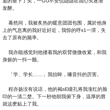
羞的垂下了头，一GU不安也隐隐在我心头逐渐
发酵。
蓦然间，我被炙热的暖意团团包围，属於他身
上的气息离的我好近好近，我惊的呼x1一滞，失
去了原有的频率。
我亦能感觉到他搂着我的双臂微微收紧，和我
身躯的一抖一颤。
「学、学长……」我抬眸，嗓音抖的厉害。
程亦扬没有说话，他的褐sE瞳孔将我涨红的脸
印的一清二楚。下一秒他朝我俯下身，温厚的唇
就这麽贴上了我。