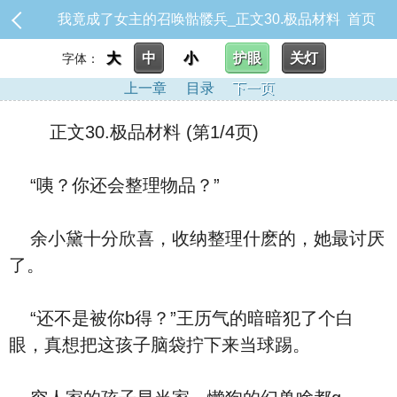
我竟成了女主的召唤骷髅兵_正文30.极品材料
首页
大
中
小
护眼
关灯
字体：
上一章
目录
下一页
正文30.极品材料 (第1/4页)
“咦？你还会整理物品？”
余小黛十分欣喜，收纳整理什麽的，她最讨厌
了。
“还不是被你b得？”王历气的暗暗犯了个白
眼，真想把这孩子脑袋拧下来当球踢。