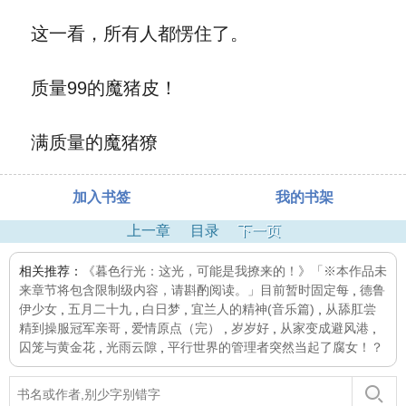
这一看，所有人都愣住了。
质量99的魔猪皮！
满质量的魔猪獠
加入书签
我的书架
上一章
目录
下一页
相关推荐：
《暮色行光：这光，可能是我撩来的！》「※本作品未
来章节将包含限制级内容，请斟酌阅读。」目前暂时固定每
,
德鲁
伊少女
,
五月二十九
,
白日梦
,
宜兰人的精神(音乐篇)
,
从舔肛尝
精到操服冠军亲哥
,
爱情原点（完）
,
岁岁好
,
从家变成避风港
,
囚笼与黄金花
,
光雨云隙
,
平行世界的管理者突然当起了腐女！？