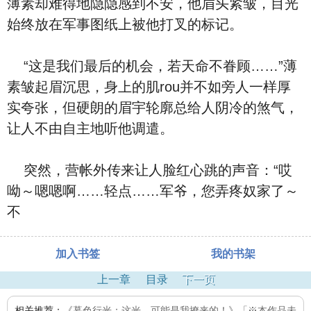
薄素却难得地隐隐感到不安，他眉头紧皱，目光
始终放在军事图纸上被他打叉的标记。
“这是我们最后的机会，若天命不眷顾……”薄
素皱起眉沉思，身上的肌rou并不如旁人一样厚
实夸张，但硬朗的眉宇轮廓总给人阴冷的煞气，
让人不由自主地听他调遣。
突然，营帐外传来让人脸红心跳的声音：“哎
呦～嗯嗯啊……轻点……军爷，您弄疼奴家了～
不
加入书签
我的书架
上一章
目录
下一页
相关推荐：
《暮色行光：这光，可能是我撩来的！》「※本作品未