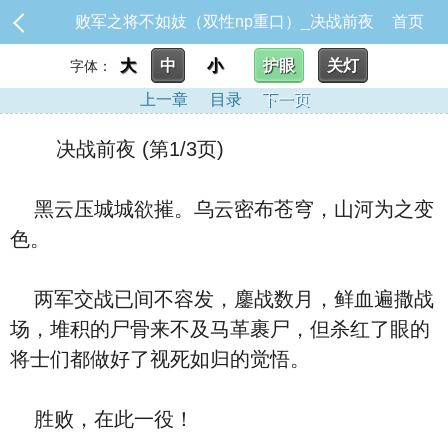
败军之将不如妓（双性np重口）_决战前夜
首页
大
中
小
护眼
关灯
字体：
上一章
目录
下一页
决战前夜 (第1/3页)
黑云压城城欲摧。乌云密布苍穹，山河为之变
色。
两军交战已间不容发，鏖战数月，鲜血遍撒战
场，堆积的尸骨来不及马革裹尸，但杀红了眼的
将士们都做好了视死如归的觉悟。
胜败，在此一役！