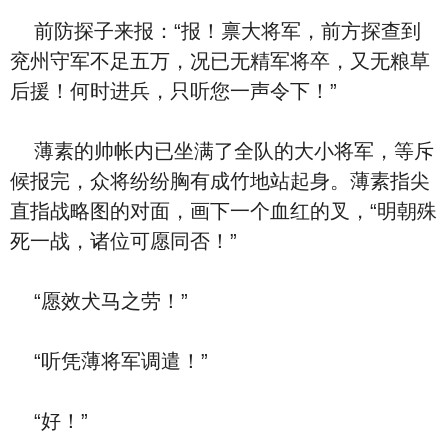
前防探子来报：“报！禀大将军，前方探查到
兖州守军不足五万，况已无精军将卒，又无粮草
后援！何时进兵，只听您一声令下！”
薄素的帅帐内已坐满了全队的大小将军，等斥
候报完，众将纷纷胸有成竹地站起身。薄素指尖
直指战略图的对面，画下一个血红的叉，“明朝殊
死一战，诸位可愿同否！”
“愿效犬马之劳！”
“听凭薄将军调遣！”
“好！”