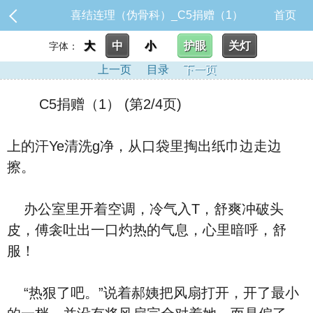
喜结连理（伪骨科）_C5捐赠（1）
首页
大
中
小
护眼
关灯
字体：
上一页
目录
下一页
C5捐赠（1） (第2/4页)
上的汗Ye清洗g净，从口袋里掏出纸巾边走边
擦。
办公室里开着空调，冷气入T，舒爽冲破头
皮，傅衾吐出一口灼热的气息，心里暗呼，舒
服！
“热狠了吧。”说着郝姨把风扇打开，开了最小