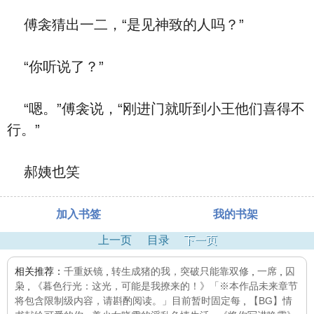
傅衾猜出一二，“是见神致的人吗？”
“你听说了？”
“嗯。”傅衾说，“刚进门就听到小王他们喜得不
行。”
郝姨也笑
加入书签
我的书架
上一页
目录
下一页
相关推荐：
千重妖镜
,
转生成猪的我，突破只能靠双修
,
一席
,
囚
枭
,
《暮色行光：这光，可能是我撩来的！》「※本作品未来章节
将包含限制级内容，请斟酌阅读。」目前暂时固定每
,
【BG】情