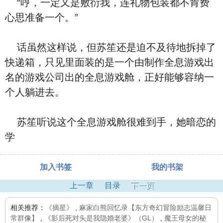
“哼，一定又是敷衍我，连礼物包装都不肯费
心思准备一个。”
话虽然这样说，但苏笙还是迫不及待地拆掉了
快递箱，只见里面装的是一个由制作全息游戏出
名的游戏公司出的全息游戏舱，正好能够容纳一
个人躺进去。
苏笙听说这个全息游戏舱很难到手，她暗恋的
学
加入书签
我的书架
上一章
目录
下一页
相关推荐：
《摘星》
,
麻家白熊回忆录【东方奇幻冒险励志温馨日
常群像】
,
《影后死对头是我隐婚老婆》（GL）
,
魔王母女的秘