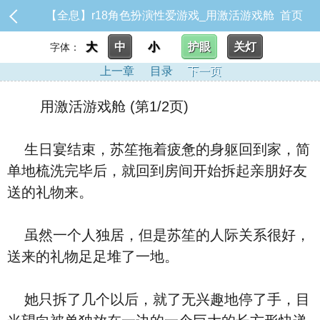
【全息】r18角色扮演性爱游戏_用激活游戏舱
首页
大
中
小
护眼
关灯
字体：
上一章
目录
下一页
用激活游戏舱 (第1/2页)
生日宴结束，苏笙拖着疲惫的身躯回到家，简
单地梳洗完毕后，就回到房间开始拆起亲朋好友
送的礼物来。
虽然一个人独居，但是苏笙的人际关系很好，
送来的礼物足足堆了一地。
她只拆了几个以后，就了无兴趣地停了手，目