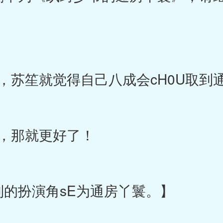
苏笙就觉得自己八成会cH0U取到通
，那就更好了！
到的扮演角sE为通房丫鬟。】