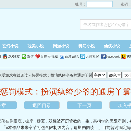
账号：
密码
玄幻小说
耽美小说
网游小说
科幻小说
仙侠小说
网
QQ好友
微信
百度云收藏
百度贴吧
天涯社区
Facebook
我
演性爱游戏在线阅读
- 惩罚模式：扮演纨绔少爷的通房丫鬟
惩罚模式：扮演纨绔少爷的通房丫鬟
一章
返回目录
下一页
加入
星落在你眼底
,
彼岸
,
肆夏
,
双性被严厉管教的一生
,
某柯学的黑巫守则
,
》「※本作品未来章节将包含限制级内容，请斟酌阅读。」目前暂时固定每