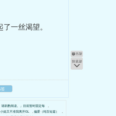
起了一丝渴望。
书签
，请斟酌阅读。」目前暂时固定每
,
大小姐又不准我离开GL
,
偏爱（纯百短篇）
,