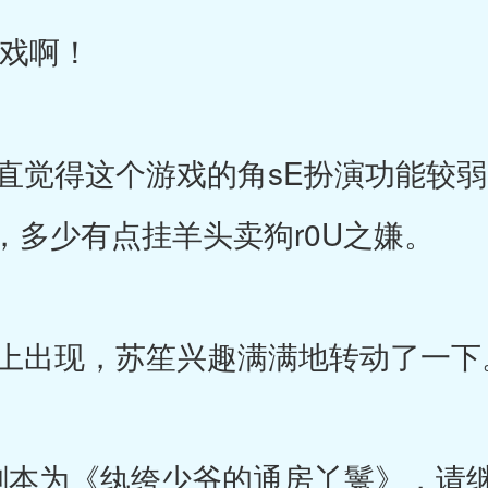
戏啊！
觉得这个游戏的角sE扮演功能较弱
，多少有点挂羊头卖狗r0U之嫌。
上出现，苏笙兴趣满满地转动了一下
剧本为《纨绔少爷的通房丫鬟》，请继