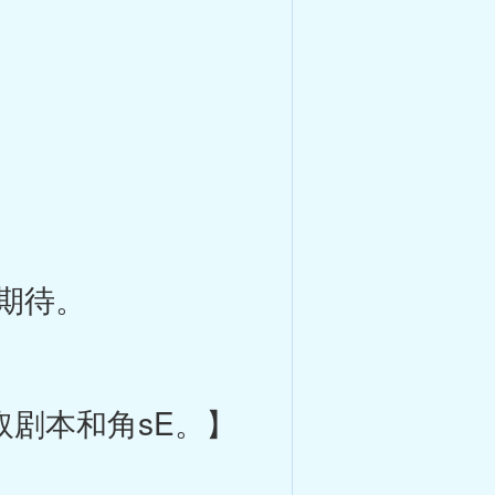
期待。
取剧本和角sE。】