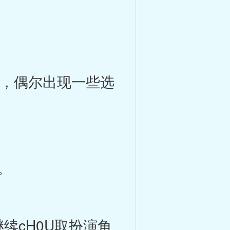
，偶尔出现一些选
。
续cH0U取扮演角