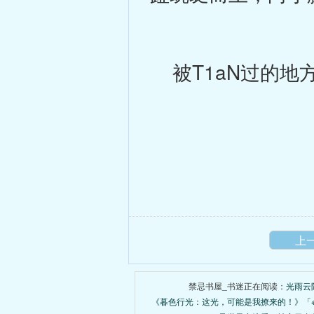
被T1aN过的地
上
禁忌书屋_书迷正在阅读：
光雨云
《暮色行光：这光，可能是我撩来的！》「