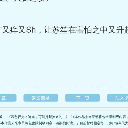
方又痒又Sh，让苏笙在害怕之中又升
一章
返回目录
下一页
加入
隙
,
《暮色行光：这光，可能是我撩来的！》「※本作品未来章节将包含限制级内容
※本作品未来章节将包含限制级内容，请斟酌阅读。」目前暂时固定每
,
(柯南)今天