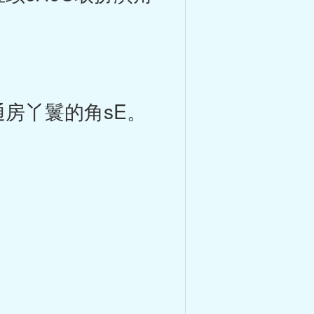
房丫鬟的角sE。