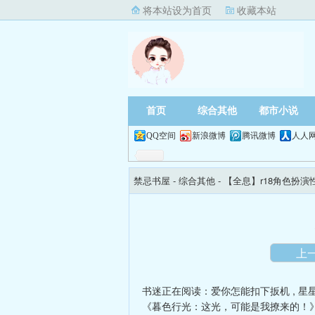
将本站设为首页
收藏本站
首页
综合其他
都市小说
QQ空间
新浪微博
腾讯微博
人人
禁忌书屋
- 综合其他 -
【全息】r18角色扮
上
书迷正在阅读：
爱你怎能扣下扳机
,
星
《暮色行光：这光，可能是我撩来的！