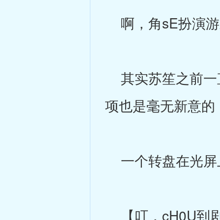
啊，角sE扮演游
其实苏笙之前一直
项也是毫无新意的
一个转盘在光屏
【叮，cH0U到