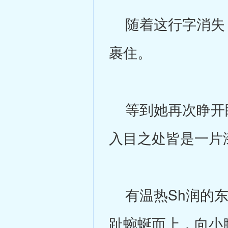
随着这行字消失，
裹住。
等到她再次睁开眼
入目之处皆是一片
有温热Sh润的东
趾蜿蜒而上，向小