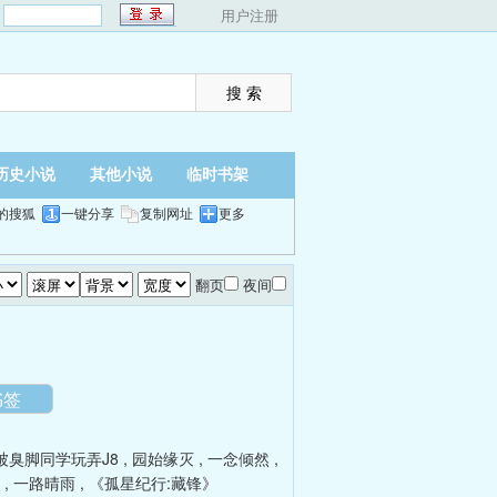
：
用户注册
历史小说
其他小说
临时书架
的搜狐
一键分享
复制网址
更多
翻页
夜间
书签
被臭脚同学玩弄J8
,
园始缘灭
,
一念倾然
,
,
一路晴雨
,
《孤星纪行:藏锋》