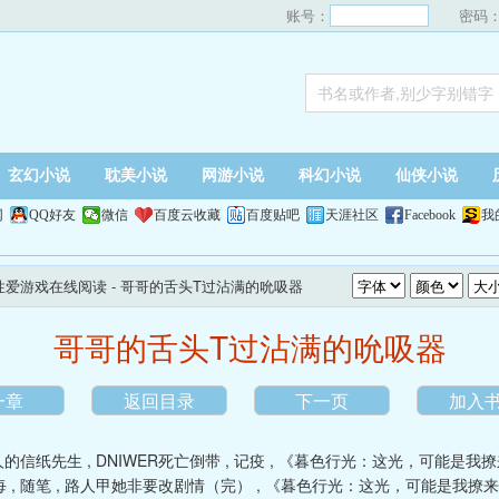
账号：
密码
玄幻小说
耽美小说
网游小说
科幻小说
仙侠小说
网
QQ好友
微信
百度云收藏
百度贴吧
天涯社区
Facebook
我
演性爱游戏在线阅读
- 哥哥的舌头T过沾满的吮吸器
哥哥的舌头T过沾满的吮吸器
一章
返回目录
下一页
加入
人的信纸先生
,
DNIWER死亡倒带
,
记疫
,
《暮色行光：这光，可能是我撩
每
,
随笔
,
路人甲她非要改剧情（完）
,
《暮色行光：这光，可能是我撩来