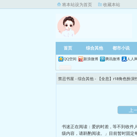
将本站设为首页
收藏本站
首页
综合其他
都市小说
QQ空间
新浪微博
腾讯微博
人人
禁忌书屋
- 综合其他 -
【全息】r18角色扮
上
书迷正在阅读：
爱的时差
,
等不到收件
级内容，请斟酌阅读。」目前暂时固定