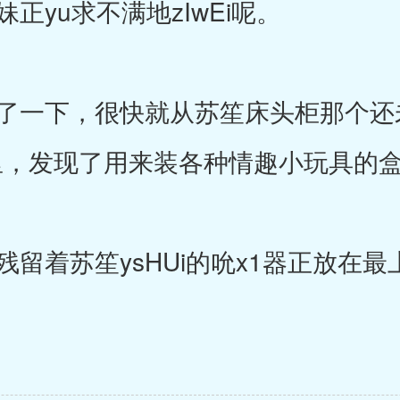
yu求不满地zIwEi呢。
一下，很快就从苏笙床头柜那个还
那里，发现了用来装各种情趣小玩具的
留着苏笙ysHUi的吮x1器正放在