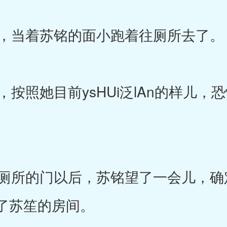
，当着苏铭的面小跑着往厕所去了。
照她目前ysHUi泛lAn的样儿，
所的门以后，苏铭望了一会儿，确
了苏笙的房间。