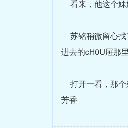
看来，他这个妹妹正
苏铭稍微留心找了
进去的cH0U屉
打开一看，那个残
芳香