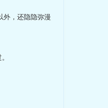
以外，还隐隐弥漫
过。