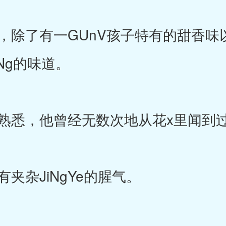
除了有一GUnV孩子特有的甜香味
Ng的味道。
悉，他曾经无数次地从花x里闻到
杂JiNgYe的腥气。