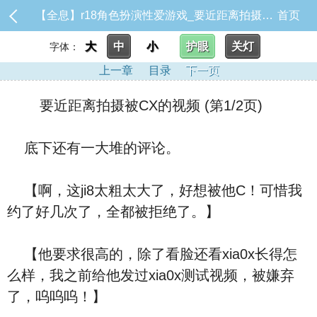
【全息】r18角色扮演性爱游戏_要近距离拍摄被CX的视频
首页
大
中
小
护眼
关灯
字体：
上一章
目录
下一页
要近距离拍摄被CX的视频 (第1/2页)
底下还有一大堆的评论。
【啊，这ji8太粗太大了，好想被他C！可惜我
约了好几次了，全都被拒绝了。】
【他要求很高的，除了看脸还看xia0x长得怎
么样，我之前给他发过xia0x测试视频，被嫌弃
了，呜呜呜！】