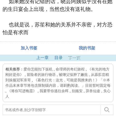
如果她没有记错的话，晓芸阿姨似乎没有在她
的生日宴会上出现，当然也没有送礼物。
也就是说，苏笙和她的关系并不亲密，对方恐
怕是有求而
加入书签
我的书架
上一章
目录
下一页
相关推荐：
爱你怎能扣下扳机
,
命理师的奇幻旅程
,
《有光的地方
刚好是你》
,
冒险者的旅行物语
,
被继父懆肿了嫩批
,
从舔肛尝精
到操服冠军亲哥
,
《暮色行光：这光，可能是我撩来的！》「※本
作品未来章节将包含限制级内容，请斟酌阅读。」目前暂时固定每
,
《将你写进晚霞》
,
我要带你逃往余晖
,
别殇安
,
异兽仙途
,
失心
人