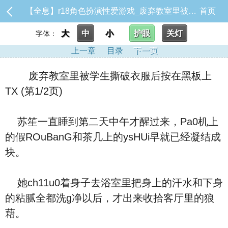
【全息】r18角色扮演性爱游戏_废弃教室里被学生撕破衣服后按在黑板上TX
首页
大
中
小
护眼
关灯
字体：
上一章
目录
下一页
废弃教室里被学生撕破衣服后按在黑板上
TX (第1/2页)
苏笙一直睡到第二天中午才醒过来，Pa0机上
的假ROuBanG和茶几上的ysHUi早就已经凝结成
块。
她ch11u0着身子去浴室里把身上的汗水和下身
的粘腻全都洗g净以后，才出来收拾客厅里的狼
藉。