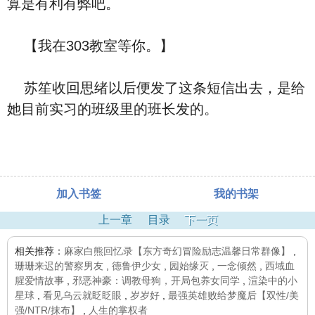
算是有利有弊吧。
【我在303教室等你。】
苏笙收回思绪以后便发了这条短信出去，是给
她目前实习的班级里的班长发的。
加入书签
我的书架
上一章
目录
下一页
相关推荐：
麻家白熊回忆录【东方奇幻冒险励志温馨日常群像】
,
珊珊来迟的警察男友
,
德鲁伊少女
,
园始缘灭
,
一念倾然
,
西域血
腥爱情故事
,
邪恶神豪：调教母狗，开局包养女同学
,
渲染中的小
星球
,
看见乌云就眨眨眼
,
岁岁好
,
最强英雄败给梦魔后【双性/美
强/NTR/抹布】
,
人生的掌权者