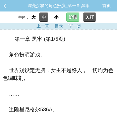
漂亮少将的角色扮演_第一章 黑牢
首页
大
中
小
护眼
关灯
字体：
上一章
目录
下一页
第一章 黑牢 (第1/5页)
角色扮演游戏。
世界观设定无脑，女主不是好人，一切均为色
色调味剂。
……
边陲星尼格尔536A。