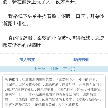
欲，骑在他身上玩了大半夜才离开。
野格低下头单手捂着脸，深吸一口气，耳朵逐
渐蔓上绯红。
真的很舒服，柔软的小腹被他撑得微鼓，总是
眯着漂亮的眼睛吐
加入书签
我的书架
上一章
目录
下一页
相关推荐：
珊珊来迟的警察男友
,
《龙隐明心》
,
楼下的房客
,
《深渊之口的怪物火锅》
,
邪恶神豪：调教母狗，开局包养女同学
,
被继父懆肿了嫩批
,
凤凰安魂曲
,
《暮色行光：这光，可能是我
撩来的！》「※本作品未来章节将包含限制级内容，请斟酌阅
读。」目前暂时固定每
,
这扇门知道的太多了
,
《樱雪心动物语：
织姬的恋爱启程》
,
记忆租赁公司
,
人生的掌权者