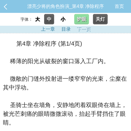
漂亮少将的角色扮演_第4章 净除程序
首页
大
中
小
护眼
关灯
字体：
上一章
目录
下一页
第4章 净除程序 (第1/4页)
稀薄的阳光从破裂的窗口落入工厂内。
微敞的门缝外投射进一缕窄窄的光束，尘糜在
其中浮动。
圣骑士坐在墙角，安静地闭着双眼倚在墙上，
被光芒刺痛的眼睛微微滚动，抬起手臂挡住了眼
睛。