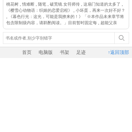
桃花树
,
情难断
,
随笔
,
破荒镜.女符师传
,
这扇门知道的太多了
,
《樱雪心动物语：织姬的恋爱启程》
,
小坏蛋，再来一次好不好？
,
《暮色行光：这光，可能是我撩来的！》「※本作品未来章节将
包含限制级内容，请斟酌阅读。」目前暂时固定每
,
超能父亲
首页
电脑版
书架
足迹
↑返回顶部