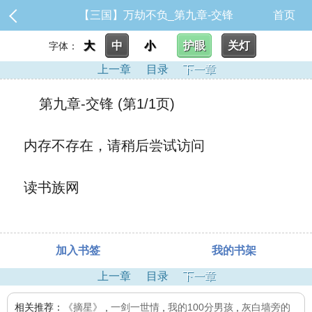
【三国】万劫不负_第九章-交锋
首页
大
中
小
护眼
关灯
字体：
上一章
目录
下一章
第九章-交锋 (第1/1页)
内存不存在，请稍后尝试访问
读书族网
加入书签
我的书架
上一章
目录
下一章
相关推荐：
《摘星》
,
一剑一世情
,
我的100分男孩
,
灰白墙旁的