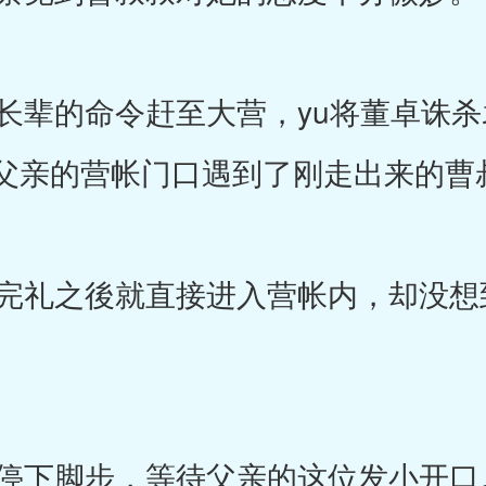
辈的命令赶至大营，yu将董卓诛杀
父亲的营帐门口遇到了刚走出来的曹
礼之後就直接进入营帐内，却没想
停下脚步，等待父亲的这位发小开口