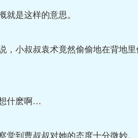
概就是这样的意思。
，小叔叔袁术竟然偷偷地在背地里
想什麽啊…
察觉到曹叔叔对她的态度十分微妙。