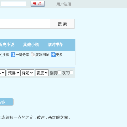
：
用户注册
历史小说
其他小说
临时书架
的搜狐
一键分享
复制网址
更多
翻页
夜间
）
书签
比永远短一点的约定
,
彼岸
,
杀红眼之前
,