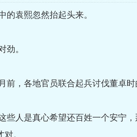
中的袁熙忽然抬起头来。
对劲。
前，各地官员联合起兵讨伐董卓时
些人是真心希望还百姓一个安宁，
才对。