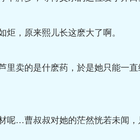
如炬，原来熙儿长这麽大了啊。
里卖的是什麽药，於是她只能一直
呢…曹叔叔对她的茫然恍若未闻，