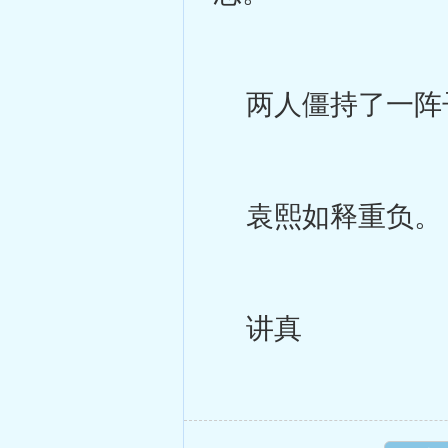
两人僵持了一阵子
袁熙如释重负。
讲真