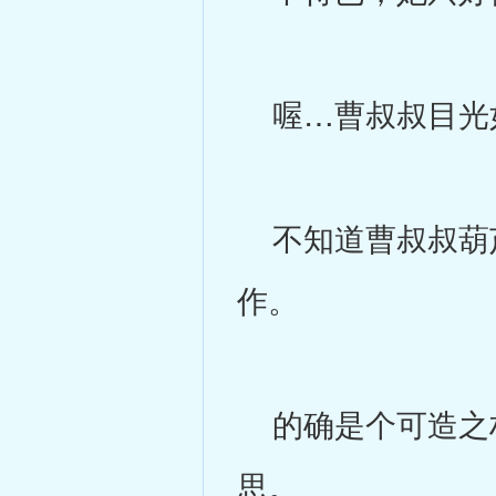
喔…曹叔叔目光
不知道曹叔叔葫芦
作。
的确是个可造之材
思。