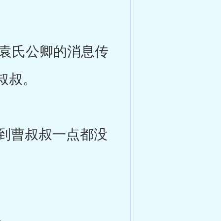
袁氏公卿的消息传
叔叔。
到曹叔叔一点都没
。