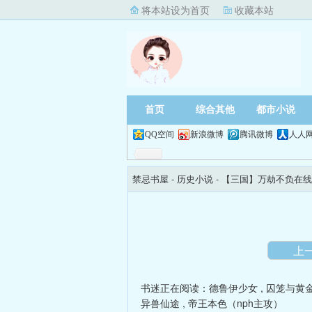
将本站设为首页
收藏本站
首页
综合其他
都市小说
QQ空间
新浪微博
腾讯微博
人人
禁忌书屋
- 历史小说 -
【三国】万劫不负在线
上
书迷正在阅读：
德鲁伊少女
,
囚笼与黄
异兽仙途
,
帝王本色（nph主攻）