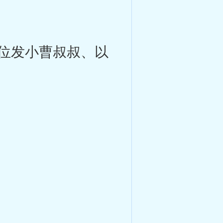
位发小曹叔叔、以