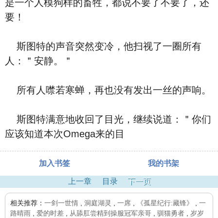
是一个人模狗样的畜牲，都说不要了不要了，还
要！
斯图特的声音突然变冷，他扫视了一圈所有
人：＂安静。＂
所有人噤若寒蝉，再也没有发出一丝的声响。
斯图特满意地收回了目光，继续说道：＂你们
应该知道本次Omega来的目
加入书签
我的书架
上一章
目录
下一页
相关推荐：
一剑一世情
,
洞庭湖灵
,
一席
,
《孤星纪行:藏锋》
,
一
路晴雨
,
爱的时差
,
从舔肛尝精到操服冠军亲哥
,
驯猫勇者
,
岁岁