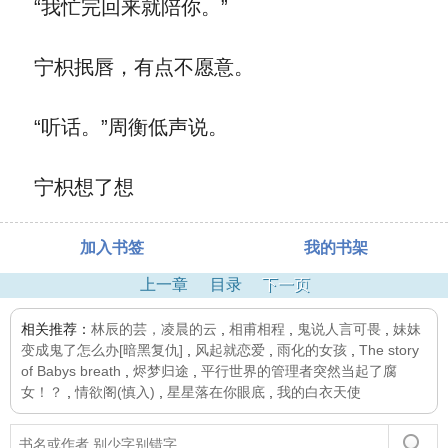
“我忙完回来就陪你。”
宁枳抿唇，有点不愿意。
“听话。”周衡低声说。
宁枳想了想
加入书签
我的书架
上一章
目录
下一页
相关推荐：
林辰的芸，凌晨的云
,
相甫相程
,
鬼说人言可畏
,
妹妹
变成鬼了怎么办[暗黑复仇]
,
风起就恋爱
,
雨化的女孩
,
The story
of Babys breath
,
烬梦归途
,
平行世界的管理者突然当起了腐
女！？
,
情欲阁(慎入)
,
星星落在你眼底
,
我的白衣天使