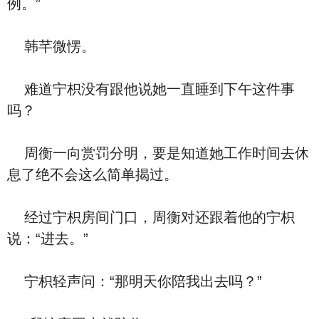
例。”
韩芊微愣。
难道宁枳没有跟他说她一直睡到下午这件事
吗？
周衡一向赏罚分明，要是知道她工作时间去休
息了绝不会这么简单揭过。
经过宁枳房间门口，周衡对还跟着他的宁枳
说：“进去。”
宁枳轻声问：“那明天你陪我出去吗？”