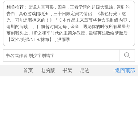
相关推荐：
鬼说人言可畏
,
囚枭
,
王者学院的超级大乱炖
,
迟到的
告白
,
真心游戏[微恐h]
,
三十日限定契约情侣
,
《暮色行光：这
光，可能是我撩来的！》「※本作品未来章节将包含限制级内容，
请斟酌阅读。」目前暂时固定每
,
金鱼
,
遇见你的时候所有星星都
落到我头上
,
HP之和平时代的里德尔教授
,
最强英雄败给梦魔后
【双性/美强/NTR/抹布】
,
没雨季
首页
电脑版
书架
足迹
↑返回顶部