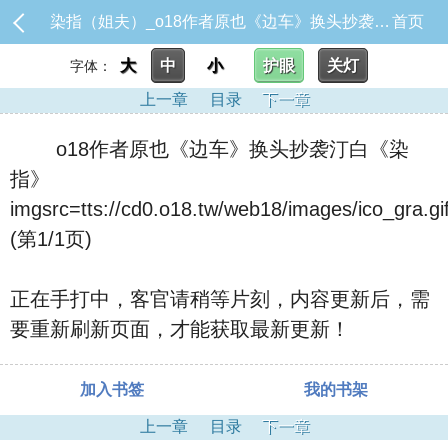
染指（姐夫）_o18作者原也《边车》换头抄袭汀白《染指》imgsrc=tts://cd0.o18.tw/web18/images/ico_gra.gif
首页
大
中
小
护眼
关灯
字体：
上一章
目录
下一章
o18作者原也《边车》换头抄袭汀白《染
指》
imgsrc=tts://cd0.o18.tw/web18/images/ico_gra.gi
(第1/1页)
正在手打中，客官请稍等片刻，内容更新后，需
要重新刷新页面，才能获取最新更新！
加入书签
我的书架
上一章
目录
下一章