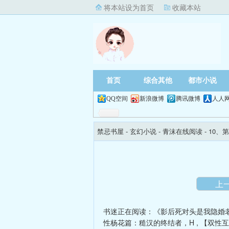
将本站设为首页
收藏本站
首页
综合其他
都市小说
QQ空间
新浪微博
腾讯微博
人人
禁忌书屋
- 玄幻小说 -
青沫在线阅读
- 10、第
上
书迷正在阅读：
《影后死对头是我隐婚
性杨花篇：糙汉的终结者，H
,
【双性互