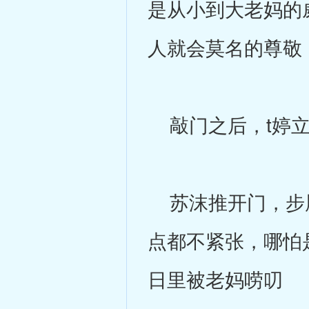
是从小到大老妈的
人就会莫名的尊敬
敲门之后，t婷立
苏沫推开门，步履
点都不紧张，哪怕
日里被老妈唠叨