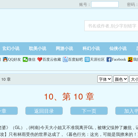
账号：
密码
玄幻小说
耽美小说
网游小说
科幻小说
仙侠小说
网
QQ好友
微信
百度云收藏
百度贴吧
天涯社区
Facebook
我
 10 章
10、第 10 章
一章
返回目录
下一页
加入
老婆》（GL）
,
(柯南)今天大小姐又不准我离开GL
,
被继父懆肿了嫩批
,
攻】只有林雨受伤的世界达成了
,
《暮色行光：这光，可能是我撩来的！