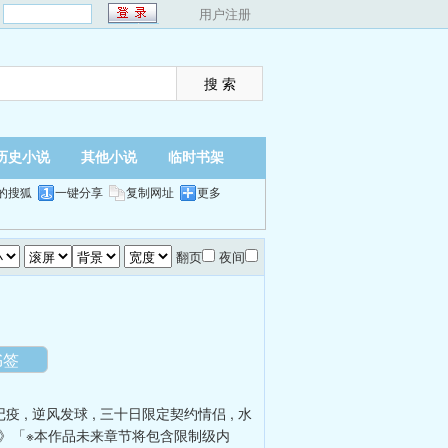
：
用户注册
历史小说
其他小说
临时书架
的搜狐
一键分享
复制网址
更多
翻页
夜间
书签
记疫
,
逆风发球
,
三十日限定契约情侣
,
水
》「※本作品未来章节将包含限制级内