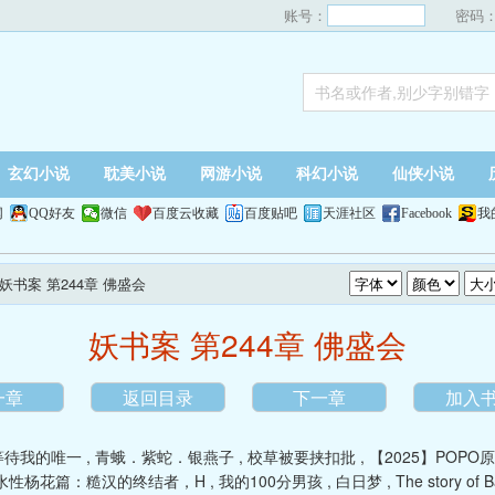
账号：
密码
玄幻小说
耽美小说
网游小说
科幻小说
仙侠小说
网
QQ好友
微信
百度云收藏
百度贴吧
天涯社区
Facebook
我
 妖书案 第244章 佛盛会
妖书案 第244章 佛盛会
一章
返回目录
下一章
加入
等待我的唯一
,
青蛾．紫蛇．银燕子
,
校草被要挟扣批
,
【2025】POP
水性杨花篇：糙汉的终结者，H
,
我的100分男孩
,
白日梦
,
The story of 