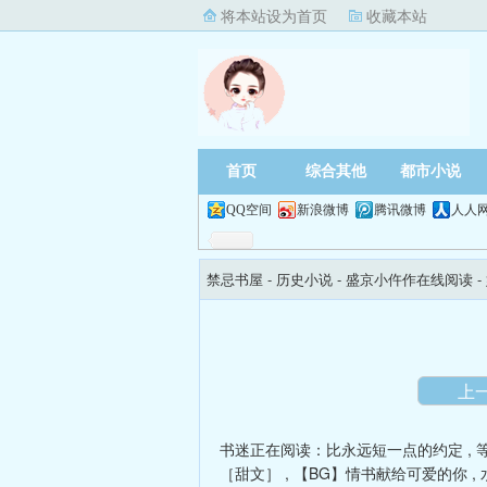
将本站设为首页
收藏本站
首页
综合其他
都市小说
QQ空间
新浪微博
腾讯微博
人人
禁忌书屋
- 历史小说 -
盛京小仵作在线阅读
-
上
书迷正在阅读：
比永远短一点的约定
,
［甜文］
,
【BG】情书献给可爱的你
,