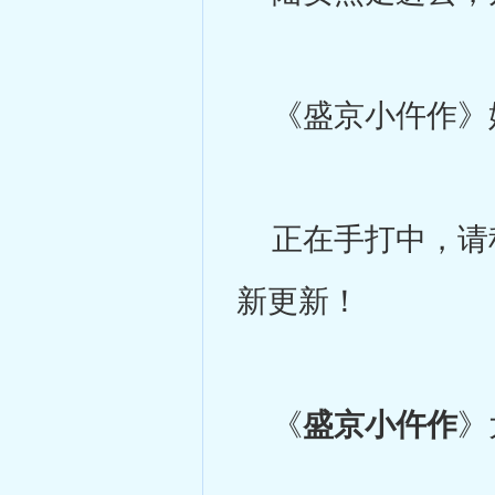
《盛京小仵作》妖
正在手打中，请稍
新更新！
《
盛京小仵作
》