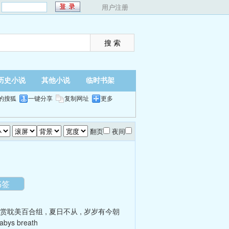
：
用户注册
历史小说
其他小说
临时书架
的搜狐
一键分享
复制网址
更多
翻页
夜间
书签
O原赏耽美百合组
,
夏日不从
,
岁岁有今朝
Babys breath