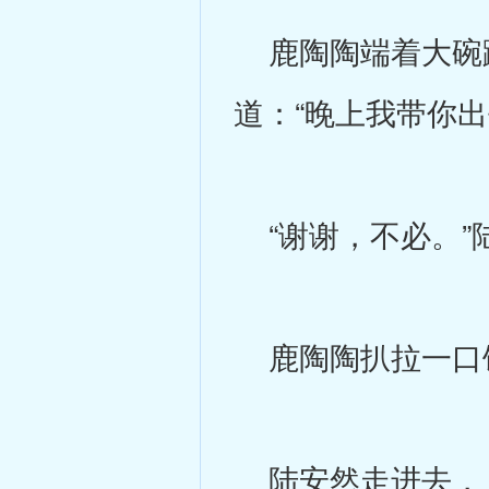
鹿陶陶端着大碗蹲
道：“晚上我带你出
“谢谢，不必。”
鹿陶陶扒拉一口饭
陆安然走进去，几乎