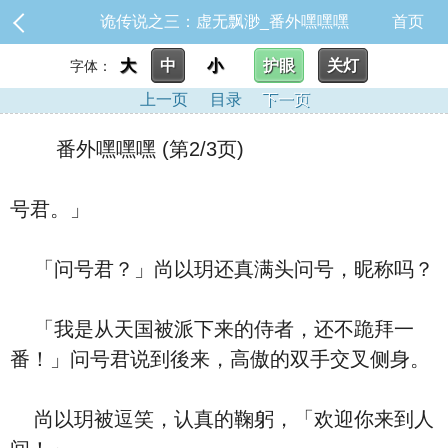
诡传说之三：虚无飘渺_番外嘿嘿嘿
首页
大
中
小
护眼
关灯
字体：
上一页
目录
下一页
番外嘿嘿嘿 (第2/3页)
号君。」
「问号君？」尚以玥还真满头问号，昵称吗？
「我是从天国被派下来的侍者，还不跪拜一
番！」问号君说到後来，高傲的双手交叉侧身。
尚以玥被逗笑，认真的鞠躬，「欢迎你来到人