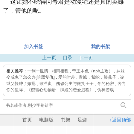
这让她不晓得问号君是动漫宅还是真的英雄
了，管他的呢。
加入书签
我的书架
上一页
目录
下一页
相关推荐：
一剑一世情
,
相甫相程
,
帝王本色（nph主攻）
,
妹妹
变成鬼了怎么办[暗黑复仇]
,
爱的时差
,
青蛾．紫蛇．银燕子
,
被
继父懆肿了嫩批
,
致洋贞—傀儡公主与微笑王子
,
冬的秘密
,
奔向
你的星眸
,
《樱雪心动物语：织姬的恋爱启程》
,
伪神游戏
首页
电脑版
书架
足迹
↑返回顶部