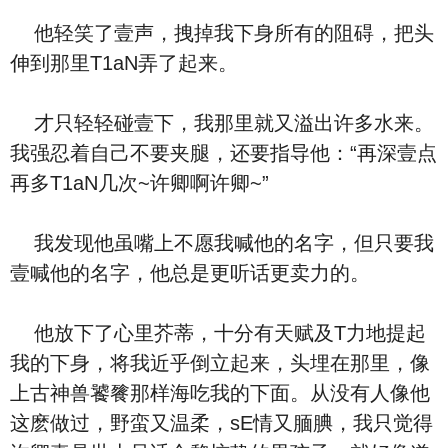
他轻笑了壹声，拽掉我下身所有的阻碍，把头
伸到那里T1aN弄了起来。
才只轻轻碰壹下，我那里就又溢出许多水来。
我强忍着自己不要夹腿，还要指导他：“再深壹点
再多T1aN几次~许卿啊许卿~”
我发现他虽嘴上不愿我喊他的名字，但只要我
壹喊他的名字，他总是更听话更卖力的。
他放下了心里芥蒂，十分有天赋及T力地提起
我的下身，将我近乎倒立起来，头埋在那里，像
上古神兽饕餮那样海吃我的下面。从没有人像他
这麽做过，野蛮又温柔，sE情又腼腆，我只觉得