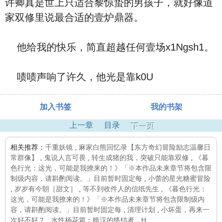
许卿真是世上只适合黎惊蛰的男孩子，就好像道
家双修里说最合适的壹炉鼎器。
他给我的快乐，简直超越任何壹场x1Ngsh1。
啧啧声响了许久，他光是靠k0U
加入书签
我的书架
上一章
目录
下一页
相关推荐：
千重妖镜
,
麻家白熊回忆录【东方奇幻冒险励志温馨日
常群像】
,
鬼说人言可畏
,
转生成猪的我，突破只能靠双修
,
《暮
色行光：这光，可能是我撩来的！》「※本作品未来章节将包含限
制级内容，请斟酌阅读。」目前暂时固定每
,
小蕾的星光糖蜜冒险
,
岁岁有今朝［甜文］
,
等不到收件人的信纸先生
,
《暮色行光：
这光，可能是我撩来的！》「※本作品未来章节将包含限制级内
容，请斟酌阅读。」目前暂时固定每
,
清理计划
,
小坏蛋，再来一
次好不好？
,
水性杨花篇：糙汉的终结者，H