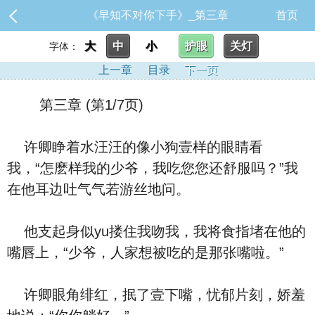
《早知不对你下手》_第三章
首页
大
中
小
护眼
关灯
字体：
上一章
目录
下一页
第三章 (第1/7页)
许卿睁着水汪汪的像小狗壹样的眼睛看
我，“怎麽样我的少爷，我吃您您还舒服吗？”我
在他耳边吐气气若游丝地问。
他支起身似yu搂住我吻我，我将食指堵在他的
嘴唇上，“少爷，人家想被吃的是那张嘴啦。”
许卿眼角绯红，抿了壹下嘴，忧郁片刻，娇羞