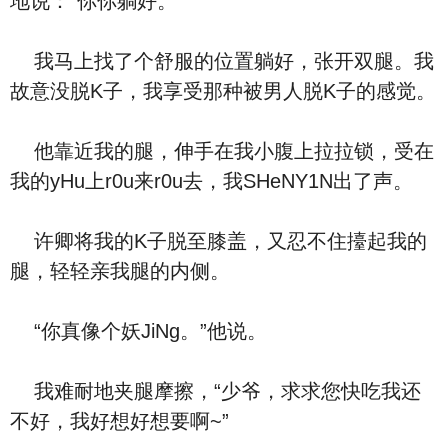
地说：“你你躺好。”
我马上找了个舒服的位置躺好，张开双腿。我
故意没脱K子，我享受那种被男人脱K子的感觉。
他靠近我的腿，伸手在我小腹上拉拉锁，受在
我的yHu上r0u来r0u去，我SHeNY1N出了声。
许卿将我的K子脱至膝盖，又忍不住擡起我的
腿，轻轻亲我腿的内侧。
“你真像个妖JiNg。”他说。
我难耐地夹腿摩擦，“少爷，求求您快吃我还
不好，我好想好想要啊~”