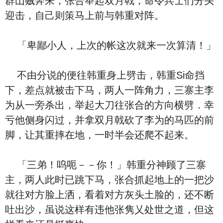
群山贼奔来，张合举起双月戟，命令兵士们分头
迎击，自己则策马上前与韩重对阵。
「卑鄙小人，上次的帐这次就来一次算清！」
不由分说的便往韩重身上劈击，韩重Si命挡
下，差点就被击下马，两人一阵角力，三寨主李
为从一旁杀出，举起大刀往张合的方向横劈．幸
亏他侧身闪过，并拿双月戟砍了李为的马匹的前
脚，让其重摔在地，一时半会还爬不起来。
「三弟！呜呃－－你！」韩重分神顾了三寨
主，两人此时已跳下马，张合抓起地上的一把沙
就往对方脸上洒，看着对方灰头土脸的，还不断
吐出沙，虽说这样有违他张隽乂处世之道，但这