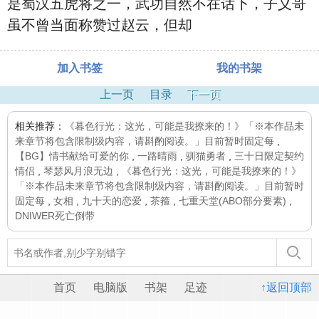
是蜀汉五虎将之一，武功自然不在话下，子义哥
虽不曾当面称赞过赵云，但却
加入书签
我的书架
上一页
目录
下一页
相关推荐：
《暮色行光：这光，可能是我撩来的！》「※本作品未
来章节将包含限制级内容，请斟酌阅读。」目前暂时固定每
,
【BG】情书献给可爱的你
,
一路晴雨
,
驯猫勇者
,
三十日限定契约
情侣
,
琴瑟风月浪无边
,
《暮色行光：这光，可能是我撩来的！》
「※本作品未来章节将包含限制级内容，请斟酌阅读。」目前暂时
固定每
,
女相
,
九十天的恋爱
,
茶箍
,
七重天堂(ABO部分要素)
,
DNIWER死亡倒带
首页
电脑版
书架
足迹
↑返回顶部