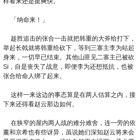
样看来还是挺爽快。
「纳命来！」
趁胜追击的张合一击就把韩重的大斧给打下，
举起长戟就将韩重给砍下，等到三寨主李为站起
身来，一切早已结束。其他山匪见二寨主已被砍
Si，自是丧失了战意，即便李为还想抵抗，也被
张合给命人绑了起来。
这样一来这边的事态算是在两人估算之内，接
下来还得看赵云那边如何。
在狭窄的屋内两人战的难分难舍，连一旁的依
薰和京希也有些讶异，虽说她们深知赵云将来会