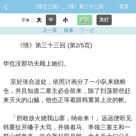
《情定三国》_《情》第三十三回
首页
大
中
小
护眼
关灯
字体：
上一页
目录
下一页
《情》第三十三回 (第2/5页)
华也没那功夫顾上她们。
至於张合这处，依照计画分了一小队来烧粮
仓，并且知道二寨主必会前来，除了扫荡那些赶
来灭火的山贼，他也正等着跟韩重算上次的帐。
「胆敢放火烧我山寨，纳命来！」远远便听见
韩重扯开嗓子大骂，并骑着马、率领三寨主和一