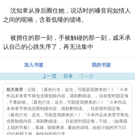
沈知聿从身后圈住她，说话时的嗓音宛如情人
之间的呢喃，含着低哑的缱绻。
被拥住的那一刻，手被触碰的那一刻，戚禾承
认自己的心跳失序了，再无法集中
加入书签
我的书架
上一页
目录
下一页
相关推荐：
记疫
,
《暮色行光：这光，可能是我撩来的！》「※本
作品未来章节将包含限制级内容，请斟酌阅读。」目前暂时固定每
,
千重妖镜
,
《暮色行光：这光，可能是我撩来的！》「※本作品
未来章节将包含限制级内容，请斟酌阅读。」目前暂时固定每
,
《暮色行光：这光，可能是我撩来的！》「※本作品未来章节将包
含限制级内容，请斟酌阅读。」目前暂时固定每
,
千禧
,
《如果跟
上我的节奏》
,
孤城
,
驯猫勇者
,
夏娃的训练
,
始祖小姐的学习日
记01校园之旅
,
勐懆禸批的日常