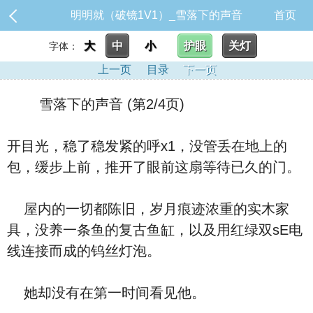
明明就（破镜1V1）_雪落下的声音
首页
大
中
小
护眼
关灯
字体：
上一页
目录
下一页
雪落下的声音 (第2/4页)
开目光，稳了稳发紧的呼x1，没管丢在地上的
包，缓步上前，推开了眼前这扇等待已久的门。
屋内的一切都陈旧，岁月痕迹浓重的实木家
具，没养一条鱼的复古鱼缸，以及用红绿双sE电
线连接而成的钨丝灯泡。
她却没有在第一时间看见他。