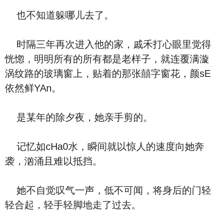
也不知道躲哪儿去了。
时隔三年再次进入他的家，戚禾打心眼里觉得
恍惚，明明所有的所有都是老样子，就连覆满漩
涡纹路的玻璃窗上，贴着的那张囍字窗花，颜sE
依然鲜YAn。
是某年的除夕夜，她亲手剪的。
记忆如cHa0水，瞬间就以惊人的速度向她奔
袭，汹涌且难以抵挡。
她不自觉叹气一声，低不可闻，将身后的门轻
轻合起，轻手轻脚地走了过去。