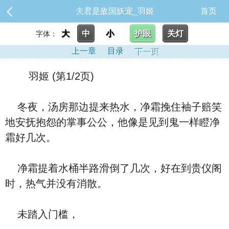
夫君是敌国妖宠_羽姬
首页
大
中
小
护眼
关灯
字体：
上一章
目录
下一页
羽姬 (第1/2页)
冬夜，汤房那边提来热水，净霜挽住袖子赔笑
地安抚抱怨的掌事公公，他像是见到鬼一样瞪净
霜好几次。
净霜提着水桶半路滑倒了几次，好在到贵仪阁
时，热气并没有消散。
未踏入门槛，