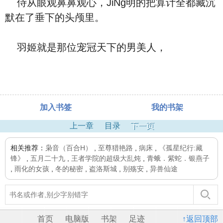
侍从眼观鼻鼻观心，JiNg明的把算计全都藏沉
默在了垂下的头颅里。
羽姬就是那位宠冠天下的男美人，
加入书签
我的书架
上一章
目录
下一页
相关推荐：
枭音（百合H）
,
至尊猎艳路
,
病床
,
《孤星纪行:藏
锋》
,
五月二十九
,
王者学院的超级大乱炖
,
青蛾．紫蛇．银燕子
,
雨化的女孩
,
冬的秘密
,
盗洛斯城
,
别殇安
,
异兽仙途
首页
电脑版
书架
足迹
↑返回顶部