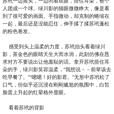
苏玳一边摇头，一边闭着双眼，捂住耳朵，整个
人团成一个球。绿川影的猫眼微微睁大，像是看
到了很可爱的画面。手指微动，却克制的蜷缩在
一起，最后还是没能忍住，伸手揉了揉苏玳蓬松
的粉色卷发。
感受到头上温柔的力度，苏玳抬头看着绿川
影，茶金色的眼睛天生大而水润，此刻仿佛在恳
求对方不要说出让他羞耻的话。拿开苏玳捂住耳
朵的手，绿川影笑容温柔，“我想说－－前辈该去
吃早餐了。”“嗯嗯！好的影君。”无形中苏玳松了
口气，但似乎还沉浸在刚刚尴尬的氛围中，白皙
脸蛋上升起的红晕格外显眼。
看着苏玳的背影