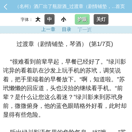
（名柯）酒厂出了瓶甜酒_过渡章（剧情铺垫，琴酒）
首页
大
中
小
护眼
关灯
字体：
上一章
目录
下一页
过渡章（剧情铺垫，琴酒） (第1/7页)
“很难看到前辈早起，早餐已经好了。”绿川影
诧异的看着趴在沙发上玩手机的苏玳，调笑说
着，把手里端着的早餐放下。“啊，知道啦。”苏
玳懒懒的回应道，头也没抬的继续看手机。“前
辈？是什么让您这么着迷？”绿川影来到苏玳身
前，微微俯身，他的蓝色眼睛格外好看，此时却
显得有些危险。