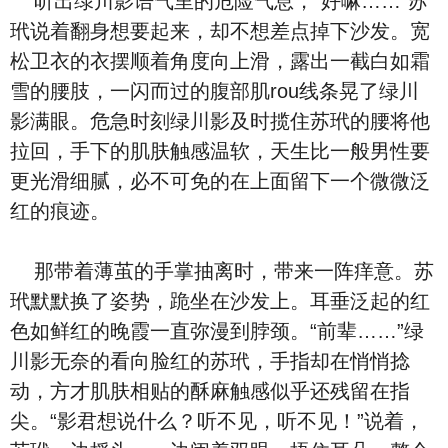
听出绿川影语气里的危险气息，“好嘛……”苏
玳说着翻身想要起来，却不想差点掉下沙发。宽
松卫衣的衣摆顺着角度向上滑，露出一截白如霜
雪的腰肢，一闪而过的腹部肌rou线条晃了绿川
影满眼。危急时刻绿川影及时揽住苏玳的腰将他
拉回，手下的肌肤触感温软，天生比一般男性要
更光滑细腻，必不可免的在上面留下一个微微泛
红的痕迹。
那带着薄茧的手掌抽离时，带来一阵痒意。苏
玳默默换了姿势，跪坐在沙发上。耳垂泛起的红
色如鲜红的晚霞一直弥漫到脖颈。“前辈……”绿
川影无奈的看向脸红的苏玳，手指却在悄悄捻
动，方才肌肤相贴的酥麻触感似乎还残留在指
尖。“影君想说什么？听不见，听不见！”说着，