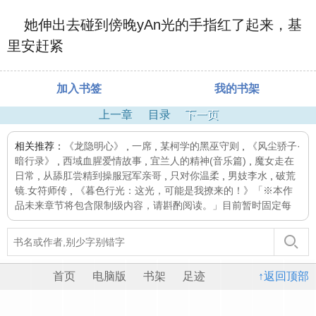
她伸出去碰到傍晚yAn光的手指红了起来，基
里安赶紧
加入书签
我的书架
上一章
目录
下一页
相关推荐：
《龙隐明心》
,
一席
,
某柯学的黑巫守则
,
《风尘骄子·
暗行录》
,
西域血腥爱情故事
,
宜兰人的精神(音乐篇)
,
魔女走在
日常
,
从舔肛尝精到操服冠军亲哥
,
只对你温柔
,
男妓李水
,
破荒
镜.女符师传
,
《暮色行光：这光，可能是我撩来的！》「※本作
品未来章节将包含限制级内容，请斟酌阅读。」目前暂时固定每
首页
电脑版
书架
足迹
↑返回顶部