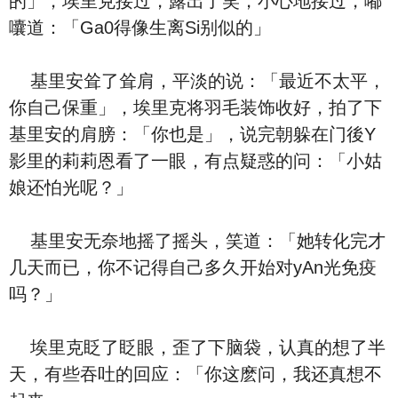
的」，埃里克接过，露出了笑，小心地接过，嘟
囔道：「Ga0得像生离Si别似的」
基里安耸了耸肩，平淡的说：「最近不太平，
你自己保重」，埃里克将羽毛装饰收好，拍了下
基里安的肩膀：「你也是」，说完朝躲在门後Y
影里的莉莉恩看了一眼，有点疑惑的问：「小姑
娘还怕光呢？」
基里安无奈地摇了摇头，笑道：「她转化完才
几天而已，你不记得自己多久开始对yAn光免疫
吗？」
埃里克眨了眨眼，歪了下脑袋，认真的想了半
天，有些吞吐的回应：「你这麽问，我还真想不