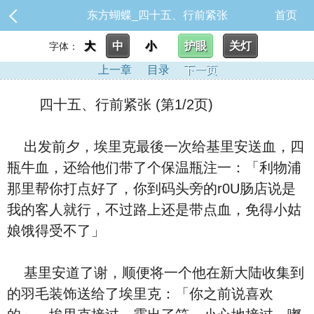
东方蝴蝶_四十五、行前紧张
首页
大
中
小
护眼
关灯
字体：
上一章
目录
下一页
四十五、行前紧张 (第1/2页)
出发前夕，埃里克最後一次给基里安送血，四
瓶牛血，还给他们带了个保温瓶注一：「利物浦
那里帮你打点好了，你到码头旁的r0U肠店说是
我的客人就行，不过路上还是带点血，免得小姑
娘饿得受不了」
基里安道了谢，顺便将一个他在新大陆收集到
的羽毛装饰送给了埃里克：「你之前说喜欢