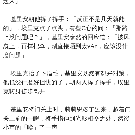
起来」
基里安朝他挥了挥手：「反正不是几天就能
的」，埃里克点了点头，有些C心的问：「那路
上没问题吧？」，基里安泰然的回应道：「披风
裹上，再撑把伞，别直接晒到太yAn，应该没什
麽问题」
埃里克抬了下眉毛，基里安既然有想好对策，
他也没什麽好担忧的了，朝两人挥了挥手，埃里
克转身徒步离开。
基里安将门关上时，莉莉恩凑了过来，趁着门
关上前的一瞬，将手指伸到光影相交之处，然後
小声的「唉」了一声。