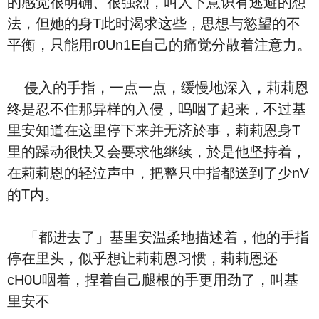
的感觉很明确、很强烈，叫人下意识有逃避的想
法，但她的身T此时渴求这些，思想与慾望的不
平衡，只能用r0Un1E自己的痛觉分散着注意力。
侵入的手指，一点一点，缓慢地深入，莉莉恩
终是忍不住那异样的入侵，呜咽了起来，不过基
里安知道在这里停下来并无济於事，莉莉恩身T
里的躁动很快又会要求他继续，於是他坚持着，
在莉莉恩的轻泣声中，把整只中指都送到了少nV
的T内。
「都进去了」基里安温柔地描述着，他的手指
停在里头，似乎想让莉莉恩习惯，莉莉恩还
cH0U咽着，捏着自己腿根的手更用劲了，叫基
里安不