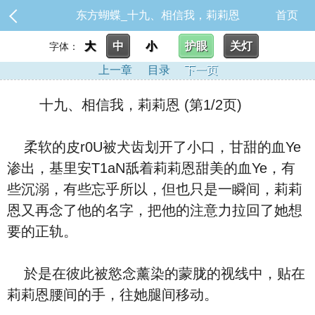
东方蝴蝶_十九、相信我，莉莉恩
首页
大
中
小
护眼
关灯
字体：
上一章
目录
下一页
十九、相信我，莉莉恩 (第1/2页)
柔软的皮r0U被犬齿划开了小口，甘甜的血Ye
渗出，基里安T1aN舐着莉莉恩甜美的血Ye，有
些沉溺，有些忘乎所以，但也只是一瞬间，莉莉
恩又再念了他的名字，把他的注意力拉回了她想
要的正轨。
於是在彼此被慾念薰染的蒙胧的视线中，贴在
莉莉恩腰间的手，往她腿间移动。