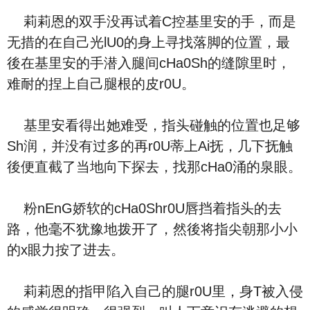
莉莉恩的双手没再试着C控基里安的手，而是
无措的在自己光lU0的身上寻找落脚的位置，最
後在基里安的手潜入腿间cHa0Sh的缝隙里时，
难耐的捏上自己腿根的皮r0U。
基里安看得出她难受，指头碰触的位置也足够
Sh润，并没有过多的再r0U蒂上Ai抚，几下抚触
後便直截了当地向下探去，找那cHa0涌的泉眼。
粉nEnG娇软的cHa0Shr0U唇挡着指头的去
路，他毫不犹豫地拨开了，然後将指尖朝那小小
的x眼力按了进去。
莉莉恩的指甲陷入自己的腿r0U里，身T被入侵