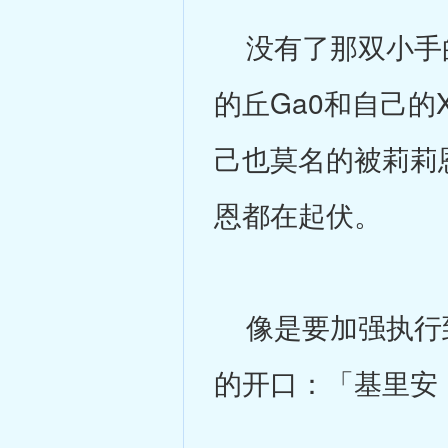
没有了那双小手的
的丘Ga0和自己
己也莫名的被莉莉
恩都在起伏。
像是要加强执行到
的开口：「基里安