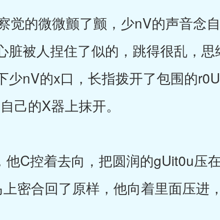
觉的微微颤了颤，少nV的声音念自
心脏被人捏住了似的，跳得很乱，思
少nV的x口，长指拨开了包围的r0
在自己的X器上抹开。
C控着去向，把圆润的gUit0u压在
唇马上密合回了原样，他向着里面压进