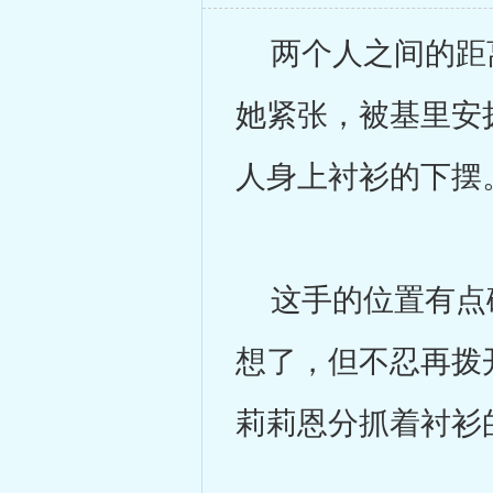
两个人之间的距离
她紧张，被基里安
人身上衬衫的下摆
这手的位置有点碍
想了，但不忍再拨
莉莉恩分抓着衬衫