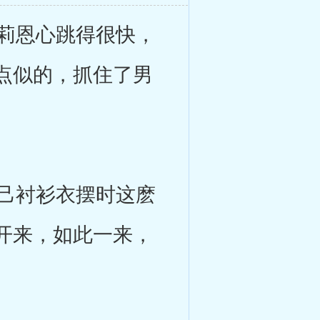
莉恩心跳得很快，
点似的，抓住了男
己衬衫衣摆时这麽
开来，如此一来，