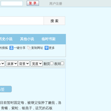
：
用户注册
历史小说
其他小说
临时书架
的搜狐
一键分享
复制网址
更多
翻页
夜间
书签
」目前暂时固定每
,
被继父懆肿了嫩批
,
洛
,
青蛾．紫蛇．银燕子
,
诅咒的石板