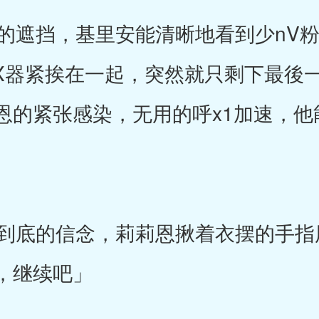
遮挡，基里安能清晰地看到少nV粉n
的X器紧挨在一起，突然就只剩下最後
恩的紧张感染，无用的呼x1加速，他
底的信念，莉莉恩揪着衣摆的手指
，继续吧」