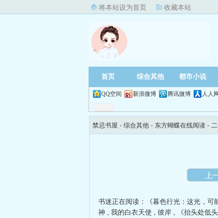
将本站设为首页
收藏本站
首页
综合其他
都市小说
QQ空间
新浪微博
腾讯微博
人人
禁忌书屋
- 综合其他 -
东方蝴蝶在线阅读
- 
上
书迷正在阅读：
《暮色行光：这光，可
神
,
我的白衣天使
,
彼岸
,
《抬头处低头