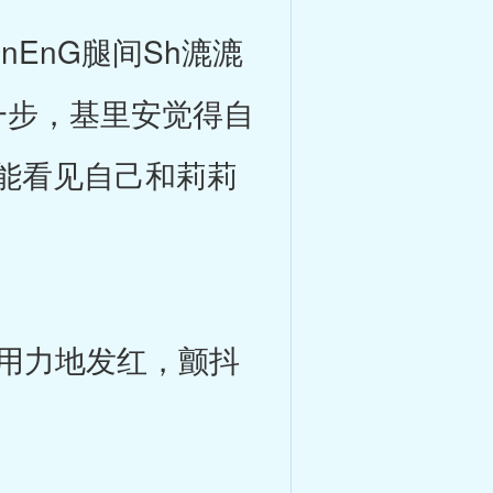
EnG腿间Sh漉漉
一步，基里安觉得自
能看见自己和莉莉
用力地发红，颤抖