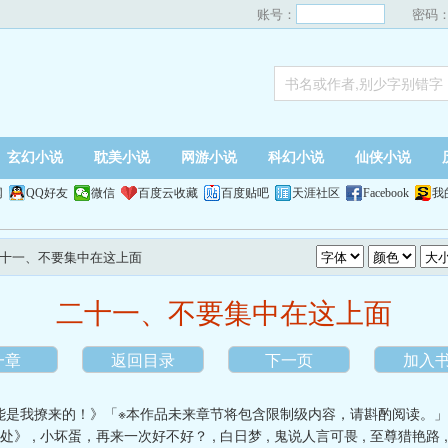
账号：
密码
玄幻小说
耽美小说
网游小说
科幻小说
仙侠小说
网
QQ好友
微信
百度云收藏
百度贴吧
天涯社区
Facebook
我
二十一、不要集中在这上面
二十一、不要集中在这上面
一章
返回目录
下一页
加入
能是我撩来的！》「※本作品未来章节将包含限制级内容，请斟酌阅读。
处》
,
小坏蛋，再来一次好不好？
,
白日梦
,
鬼说人言可畏
,
至尊猎艳路