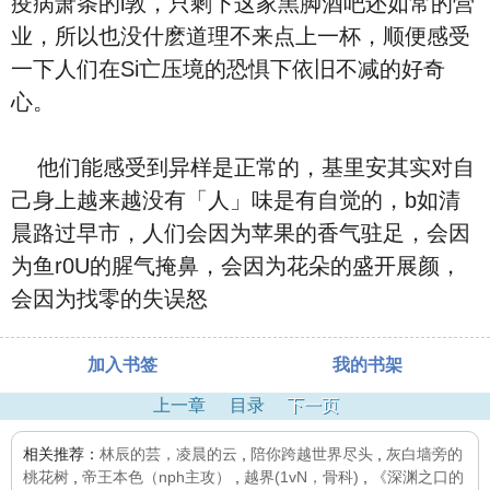
疫病萧条的l敦，只剩下这家黑脚酒吧还如常的营
业，所以也没什麽道理不来点上一杯，顺便感受
一下人们在Si亡压境的恐惧下依旧不减的好奇
心。
他们能感受到异样是正常的，基里安其实对自
己身上越来越没有「人」味是有自觉的，b如清
晨路过早市，人们会因为苹果的香气驻足，会因
为鱼r0U的腥气掩鼻，会因为花朵的盛开展颜，
会因为找零的失误怒
加入书签
我的书架
上一章
目录
下一页
相关推荐：
林辰的芸，凌晨的云
,
陪你跨越世界尽头
,
灰白墙旁的
桃花树
,
帝王本色（nph主攻）
,
越界(1vN，骨科)
,
《深渊之口的