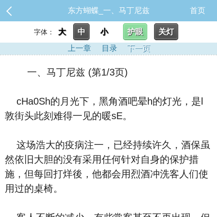
东方蝴蝶_一、马丁尼兹
首页
大
中
小
护眼
关灯
字体：
上一章
目录
下一页
一、马丁尼兹 (第1/3页)
cHa0Sh的月光下，黑角酒吧晕h的灯光，是l
敦街头此刻难得一见的暖sE。
这场浩大的疫病注一，已经持续许久，酒保虽
然依旧大胆的没有采用任何针对自身的保护措
施，但每回打烊後，他都会用烈酒冲洗客人们使
用过的桌椅。