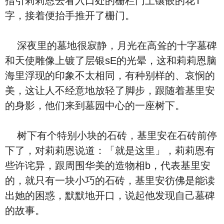
指引莉莉恩去看入口处的栅栏门上镶嵌的花T
字，接着便抬手推开了栅门。
深夜里的墓地很寂静，月光在高耸的十字墓碑
和天使雕像上镀了层银sE的光晕，这和莉莉恩脑
海里浮现的印象不太相同，有种别样的、哀悯的
美，这让人不经意地放轻了脚步，跟随着基里安
的身影，他们来到墓园中心的一座树下。
树下有个特别小块的石砖，基里安在石砖前停
下了，对莉莉恩说道：「就是这里」，莉莉恩有
些许诧异，跟周围华美的造物相b，代表基里安
的，就只有一块小巧的石砖，基里安彷佛是能读
出她的困惑，默默地开口，说起他发现自己墓碑
的故事。