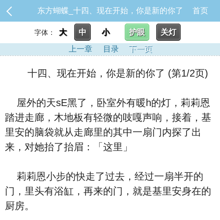
东方蝴蝶_十四、现在开始，你是新的你了
首页
大
中
小
护眼
关灯
字体：
上一章
目录
下一页
十四、现在开始，你是新的你了 (第1/2页)
屋外的天sE黑了，卧室外有暖h的灯，莉莉恩
踏进走廊，木地板有轻微的吱嘎声响，接着，基
里安的脑袋就从走廊里的其中一扇门内探了出
来，对她抬了抬眉：「这里」
莉莉恩小步的快走了过去，经过一扇半开的
门，里头有浴缸，再来的门，就是基里安身在的
厨房。