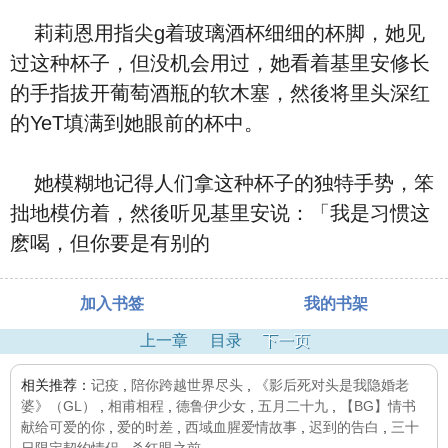
莉莉恩用指尖g着玻璃酒杯细细的杯脚，她见
过这种杯子，但没机会用过，她看着基里安修长
的手指拔开葡萄酒瓶的软木塞，然後将里头深红
的YeT填满到她眼前的杯中。
她模糊地记得人们拿这种杯子的独特手势，笨
拙地模仿着，然後听见基里安说：「我是习惯这
麽喝，但你要是有别的
加入书签
我的书架
上一章
目录
下一页
相关推荐：
记疫
,
陪你跨越世界尽头
,
《影后死对头是我隐婚老
婆》（GL）
,
相甫相程
,
德鲁伊少女
,
五月二十九
,
【BG】情书
献给可爱的你
,
爱的时差
,
西域血腥爱情故事
,
迟到的告白
,
三十