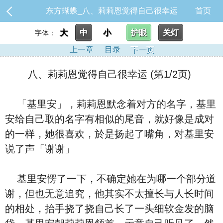
东方蝴蝶_八、莉莉恩觉得自己很幸运
首页
大
中
小
护眼
关灯
字体：
上一章
目录
下一页
八、莉莉恩觉得自己很幸运 (第1/2页)
「基里安」，莉莉恩默念着对方的名字，基里
安给自己取的名字有相似的尾音，就好像是成对
的一样，她很喜欢，於是扬起了嘴角，对基里安
说了声「谢谢」
基里安愣了一下，不确定她在为哪一个部分道
谢，但也无意追究，他其实不太擅长与人长时间
的相处，抬手挠了挠自己长了一头细软金发的脑