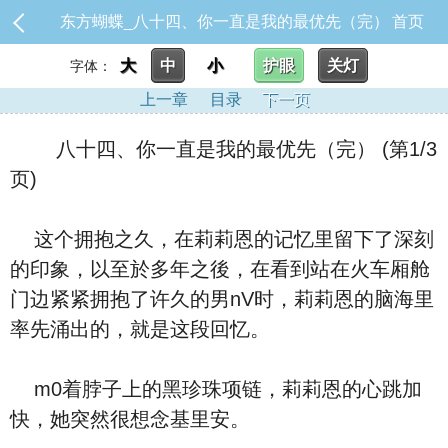
东方蝴蝶_八十四、你一直是我的最优先（完）
首页
大
中
小
护眼
关灯
字体：
上一章
目录
下一页
八十四、你一直是我的最优先（完） (第1/3
页)
这个拥抱之久，在莉莉恩的记忆里留下了深刻
的印象，以至於多年之後，在看到站在火车厢舱
门边紧紧拥抱了许久的男nV时，莉莉恩的脑海里
率先涌出的，就是这段回忆。
m0着脖子上的黑珍珠项链，莉莉恩的心跳加
快，她突然很想念基里安。