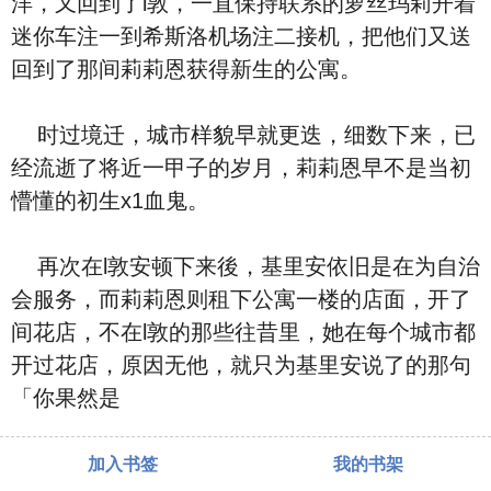
洋，又回到了l敦，一直保持联系的萝丝玛莉开着
迷你车注一到希斯洛机场注二接机，把他们又送
回到了那间莉莉恩获得新生的公寓。
时过境迁，城市样貌早就更迭，细数下来，已
经流逝了将近一甲子的岁月，莉莉恩早不是当初
懵懂的初生x1血鬼。
再次在l敦安顿下来後，基里安依旧是在为自治
会服务，而莉莉恩则租下公寓一楼的店面，开了
间花店，不在l敦的那些往昔里，她在每个城市都
开过花店，原因无他，就只为基里安说了的那句
「你果然是
加入书签
我的书架