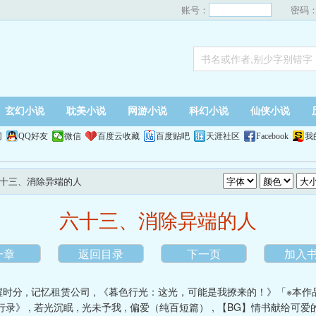
账号：
密码
玄幻小说
耽美小说
网游小说
科幻小说
仙侠小说
网
QQ好友
微信
百度云收藏
百度贴吧
天涯社区
Facebook
我
六十三、消除异端的人
六十三、消除异端的人
一章
返回目录
下一页
加入
醒时分
,
记忆租赁公司
,
《暮色行光：这光，可能是我撩来的！》「※本作
行录》
,
若光沉眠
,
光未予我
,
偏爱（纯百短篇）
,
【BG】情书献给可爱