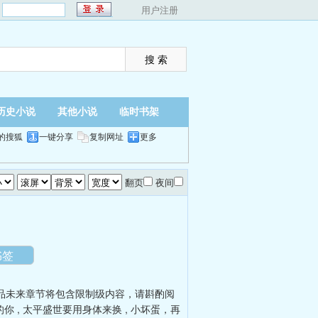
：
用户注册
历史小说
其他小说
临时书架
的搜狐
一键分享
复制网址
更多
翻页
夜间
书签
品未来章节将包含限制级内容，请斟酌阅
的你
,
太平盛世要用身体来换
,
小坏蛋，再