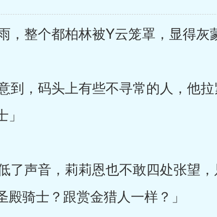
，整个都柏林被Y云笼罩，显得灰
到，码头上有些不寻常的人，他拉
士」
了声音，莉莉恩也不敢四处张望，
圣殿骑士？跟赏金猎人一样？」