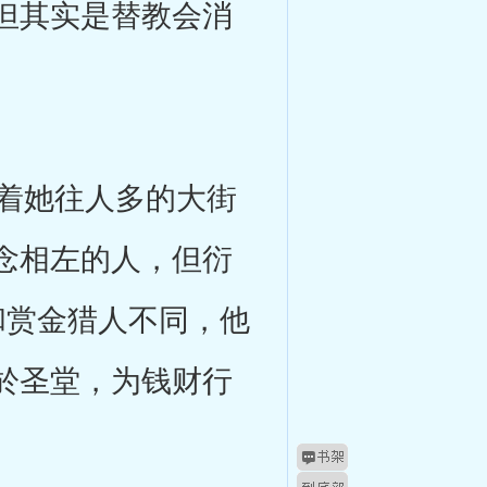
但其实是替教会消
着她往人多的大街
念相左的人，但衍
和赏金猎人不同，他
於圣堂，为钱财行