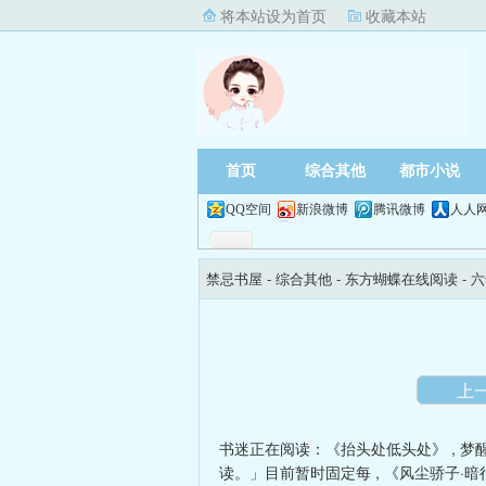
将本站设为首页
收藏本站
首页
综合其他
都市小说
QQ空间
新浪微博
腾讯微博
人人
禁忌书屋
- 综合其他 -
东方蝴蝶在线阅读
- 
上
书迷正在阅读：
《抬头处低头处》
,
梦
读。」目前暂时固定每
,
《风尘骄子·暗