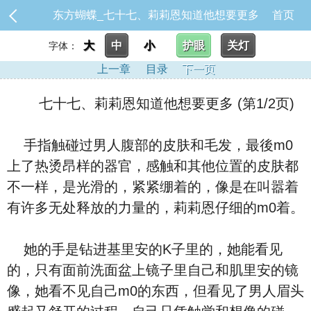
东方蝴蝶_七十七、莉莉恩知道他想要更多
首页
大
中
小
护眼
关灯
字体：
上一章
目录
下一页
七十七、莉莉恩知道他想要更多 (第1/2页)
手指触碰过男人腹部的皮肤和毛发，最後m0
上了热烫昂样的器官，感触和其他位置的皮肤都
不一样，是光滑的，紧紧绷着的，像是在叫嚣着
有许多无处释放的力量的，莉莉恩仔细的m0着。
她的手是钻进基里安的K子里的，她能看见
的，只有面前洗面盆上镜子里自己和肌里安的镜
像，她看不见自己m0的东西，但看见了男人眉头