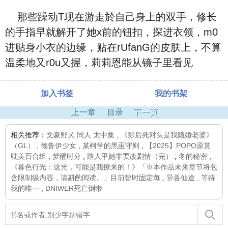
那些躁动T现在游走於自己身上的双手，修长
的手指早就解开了她x前的钮扣，探进衣领，m0
进贴身小衣的边缘，贴在rUfanG的皮肤上，不算
温柔地又r0u又握，莉莉恩能从镜子里看见
加入书签
我的书架
上一章
目录
下一页
相关推荐：
文豪野犬 同人 太中集
,
《影后死对头是我隐婚老婆》
（GL）
,
德鲁伊少女
,
某柯学的黑巫守则
,
【2025】POPO原赏
耽美百合组
,
梦醒时分
,
路人甲她非要改剧情（完）
,
冬的秘密
,
《暮色行光：这光，可能是我撩来的！》「※本作品未来章节将包
含限制级内容，请斟酌阅读。」目前暂时固定每
,
异兽仙途
,
等待
我的唯一
,
DNIWER死亡倒带