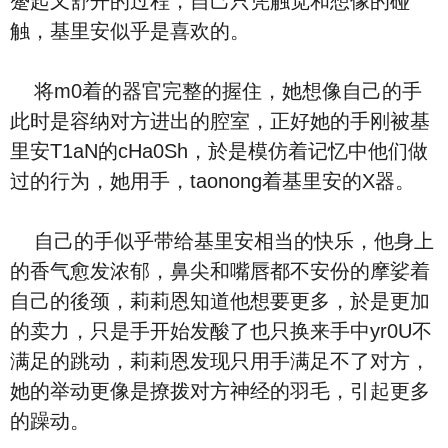
蹙起又舒开的过程，自己只凭触觉和想像的碰
触，基里安似乎是喜欢的。
将m0着的器官完整的握住，她想像自己的手
此时是容纳对方进出的腔室，正好她的手刚被基
里安T1aN的cHa0Sh，於是模仿着记忆中他们做
过的行为，她用手，taonong着基里安的X器。
自己的手似乎带给基里安相当的快乐，他身上
的香气愈发浓郁，鼻尖和嘴唇都不安份的摩娑着
自己的後颈，莉莉恩知道他想要更多，於是更加
的卖力，只是手开始发酸了也只换来手中yr0U不
满足的跳动，莉莉恩发现只用手满足不了对方，
她的举动更像是撩拨对方神经的羽毛，引起更多
的躁动。