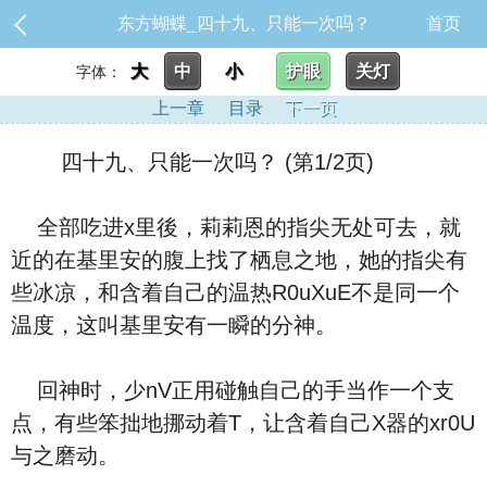
东方蝴蝶_四十九、只能一次吗？
首页
大
中
小
护眼
关灯
字体：
上一章
目录
下一页
四十九、只能一次吗？ (第1/2页)
全部吃进x里後，莉莉恩的指尖无处可去，就
近的在基里安的腹上找了栖息之地，她的指尖有
些冰凉，和含着自己的温热R0uXuE不是同一个
温度，这叫基里安有一瞬的分神。
回神时，少nV正用碰触自己的手当作一个支
点，有些笨拙地挪动着T，让含着自己X器的xr0U
与之磨动。