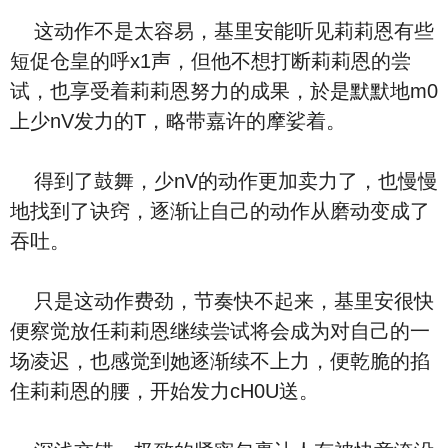
这动作不是太容易，基里安能听见莉莉恩有些
短促仓皇的呼x1声，但他不想打断莉莉恩的尝
试，也享受着莉莉恩努力的成果，於是默默地m0
上少nV发力的T，略带嘉许的摩娑着。
得到了鼓舞，少nV的动作更加卖力了，也慢慢
地找到了诀窍，逐渐让自己的动作从磨动变成了
吞吐。
只是这动作费劲，节奏快不起来，基里安很快
便察觉放任莉莉恩继续尝试将会成为对自己的一
场凌迟，也感觉到她逐渐续不上力，便乾脆的掐
住莉莉恩的腰，开始发力cH0U送。