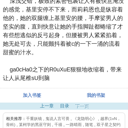
深浅交错，极致的紧密包裹让人有被快意淹没
的感觉，基里安停不下来，而莉莉恩也是纵容着
他的，她的双腿缠上基里安的腰，手摩娑男人的
坚实的腹，直到快意让她的手指脚趾都蜷缩了才
有些想逃似的反弓起身，但腰被男人紧紧掐着，
她无处可去，只能颤抖着被c的一下一涌的流着
甜蜜的汁水。
ga0cHa0之下的R0uXuE狠狠地收缩着，带来
让人从尾椎sU到脑
加入书签
我的书架
上一章
目录
下一页
相关推荐：
千重妖镜
,
鬼说人言可畏
,
《龙隐明心》
,
越界(1vN，
骨科)
,
某柯学的黑巫守则
,
千禧
,
一路晴雨
,
随笔
,
双子星之契约