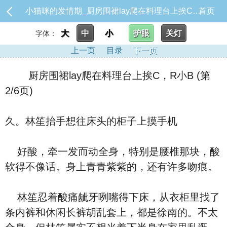
小猫咪的发情期_厨房围裙lay爬在料理台上挨C，R小B
首页
大
中
小
护眼
关灯
字体：
上一页
目录
下一页
厨房围裙lay爬在料理台上挨C，R小B (第
2/6页)
久。林笙抬手想往床头的柜子上摸手机
好酸，牵一发而动全身，特别是腰椎那块，酸
软得不像话。身上青青紫紫的，还有许多吻痕。
林笙忍着酸痛龇牙咧嘴得下床，从衣柜里找了
条内裤和休闲长裤胡乱套上，都是徐南的。不太