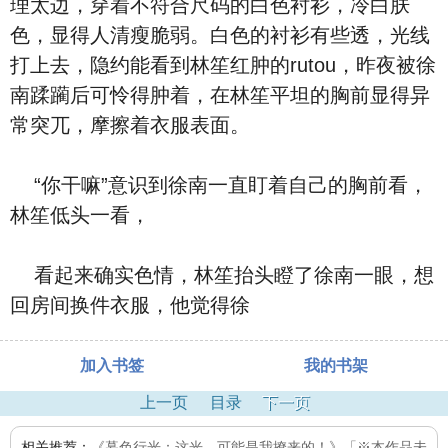
理太边，穿着不符合尺码的白色衬衫，冷白肤
色，显得人清瘦脆弱。白色的衬衫有些透，光线
打上去，隐约能看到林笙红肿的rutou，昨夜被徐
南蹂躏后可怜得肿着，在林笙平坦的胸前显得异
常突兀，摩擦着衣服表面。
“你干嘛”意识到徐南一直盯着自己的胸前看，
林笙低头一看，
看起来确实色情，林笙抬头瞪了徐南一眼，想
回房间换件衣服，他觉得徐
加入书签
我的书架
上一页
目录
下一页
相关推荐：
《暮色行光：这光，可能是我撩来的！》「※本作品未