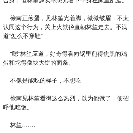
合身，但林笙属实不想光着下半身在家里乱逛。
徐南正煎蛋，见林笙光着脚，微微皱眉，不太
认同这个行为，关上火就径直朝林笙走去。不满
道“怎么不穿鞋”
“嗯”林笙应道，好奇得看向锅里煎得焦黑的鸡
蛋和坨得像块大饼的面条。
不像是能吃的样子，不想吃
徐南见林笙看得这么热烈，以为他饿了，便招
呼他吃饭。
林笙:……