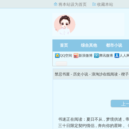
将本站设为首页
收藏本站
首页
综合其他
都市小说
QQ空间
新浪微博
腾讯微博
人人
禁忌书屋
- 历史小说 -
浪淘沙在线阅读
- 楔子
上
书迷正在阅读：
夏日不从
,
梦境供述
,
三十日限定契约情侣
,
奔向你的星眸
,