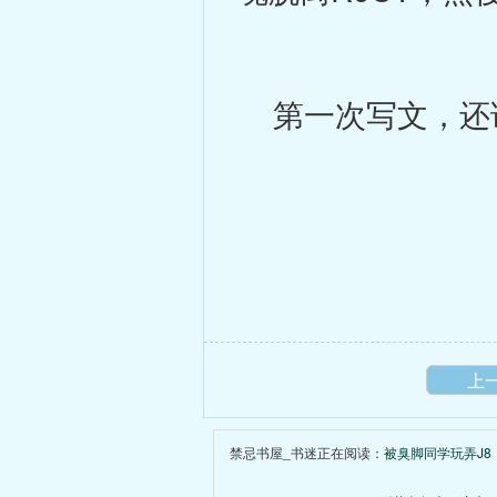
第一次写文，还请
上
禁忌书屋_书迷正在阅读：
被臭脚同学玩弄J8