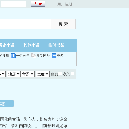
：
用户注册
历史小说
其他小说
临时书架
的搜狐
一键分享
复制网址
更多
翻页
夜间
书签
雨化的女孩
,
失心人
,
其名为九：逆命
,
内容，请斟酌阅读。」目前暂时固定每