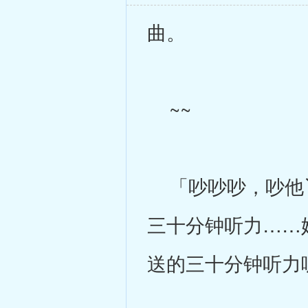
曲。
~~
「吵吵吵，吵他丫
三十分钟听力……
送的三十分钟听力