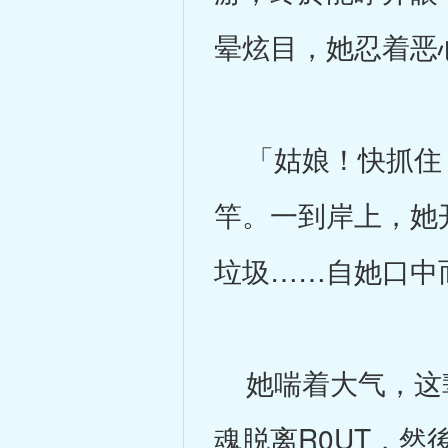
晕炫目，她忍着恶
「姑娘！快抓住！
竿。一到岸上，她
垃圾……自她口中
她喘着大气，这辈
魂脱离R0UT，