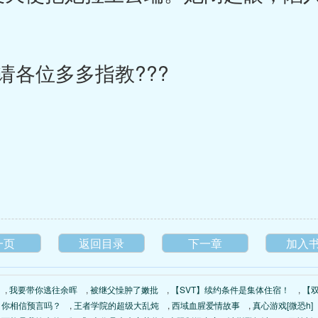
各位多多指教???
一页
返回目录
下一章
加入
,
我要带你逃往余晖
,
被继父懆肿了嫩批
,
【SVT】续约条件是集体住宿！
,
【
你相信预言吗？
,
王者学院的超级大乱炖
,
西域血腥爱情故事
,
真心游戏[微恐h]