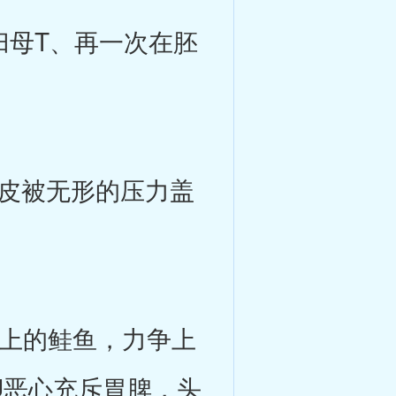
母T、再一次在胚
皮被无形的压力盖
上的鲑鱼，力争上
U恶心充斥胃脾，头