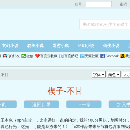
账号：
密码
玄幻小说
耽美小说
网游小说
科幻小说
仙侠小说
网
QQ好友
微信
百度云收藏
百度贴吧
天涯社区
Facebook
我
-不甘
楔子-不甘
一页
返回目录
下一章
加入
帝王本色（nph主攻）
,
比永远短一点的约定
,
我的100分男孩
,
梦醒时分
,
《暮色行光：这光，可能是我撩来的！》「※本作品未来章节将包含限制级