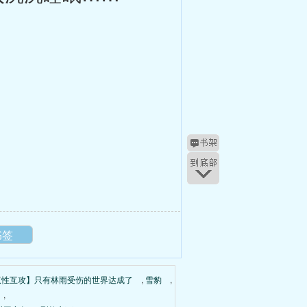
书签
双性互攻】只有林雨受伤的世界达成了
,
雪豹
,
,