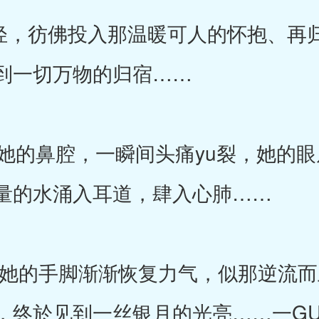
，彷佛投入那温暖可人的怀抱、再归
到一切万物的归宿……
的鼻腔，一瞬间头痛yu裂，她的眼
量的水涌入耳道，肆入心肺……
她的手脚渐渐恢复力气，似那逆流而
，终於见到一丝银月的光亮……一G