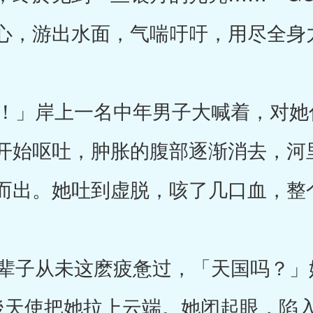
心，游出水面，气喘吁吁，用尽全身
」岸上一名中年男子大喊着，对她
开始呕吐，肿胀的腹部逐渐消去，河
而出。她吐到虚脱，咳了几口血，整
子从未这麽疲惫过，「天国吗？」
然後天使把她拉上云端。她闭起眼，陷