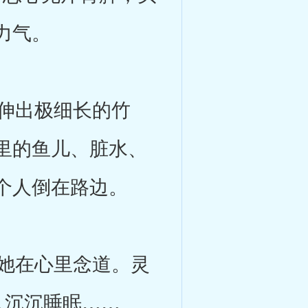
力气。
伸出极细长的竹
里的鱼儿、脏水、
个人倒在路边。
她在心里念道。灵
入沉沉睡眠……