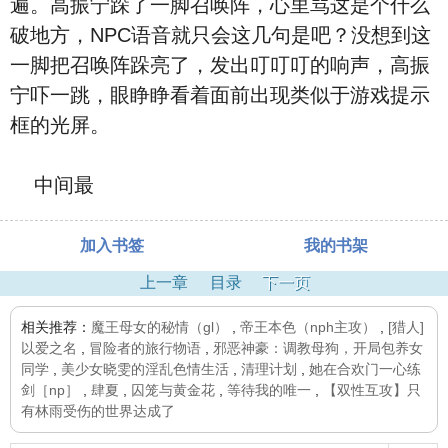
遍。高振宁跺了一脚召唤阵，心里骂这是个什么
破地方，NPC语音就只会这几句是吧？没想到这
一脚把召唤阵跺亮了，发出叮叮叮的响声，高振
宁吓一跳，眼睁睁看着面前出现类似于游戏提示
框的光屏。
中间最
加入书签
我的书架
上一章
目录
下一页
相关推荐：
魔王母女的秘情（gl）
,
帝王本色（nph主攻）
,
[猎人]
以爱之名
,
冒险者的旅行物语
,
邪恶神豪：调教母狗，开局包养女
同学
,
美少女晓雯的淫乱色情生活
,
清理计划
,
她在合欢门一心练
剑［np］
,
肆夏
,
囚笼与黄金花
,
等待我的唯一
,
【双性互攻】只
有林雨受伤的世界达成了