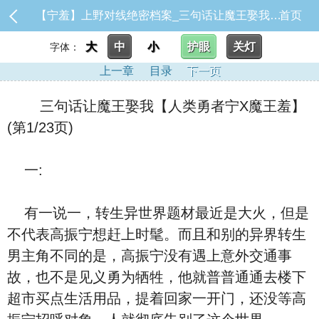
【宁羞】上野对线绝密档案_三句话让魔王娶我【人类勇者宁X魔王羞】
首页
大
中
小
护眼
关灯
字体：
上一章
目录
下一页
三句话让魔王娶我【人类勇者宁X魔王羞】
(第1/23页)
一:
有一说一，转生异世界题材最近是大火，但是
不代表高振宁想赶上时髦。而且和别的异界转生
男主角不同的是，高振宁没有遇上意外交通事
故，也不是见义勇为牺牲，他就普普通通去楼下
超市买点生活用品，提着回家一开门，还没等高